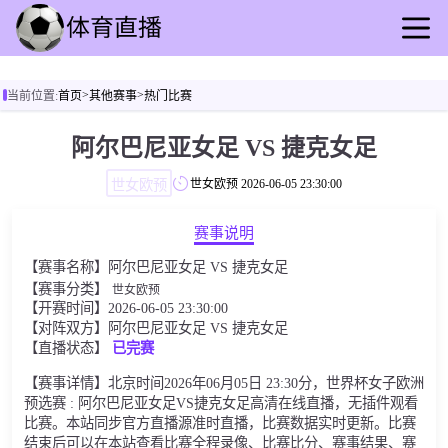
首页
>
>
当前位置:
首页
其他赛事
热门比赛
足球直播
篮球直播
阿尔巴尼亚女足 VS 捷克女足
足球录播
世女欧预
世女欧预
2026-06-05 23:30:00
篮球回放
足球速报
赛事说明
篮球速报
【赛事名称】阿尔巴尼亚女足 VS 捷克女足
其他赛事
【赛事分类】
世女欧预
【开赛时间】2026-06-05 23:30:00
【对阵双方】阿尔巴尼亚女足 VS 捷克女足
【直播状态】
已完赛
【赛事详情】北京时间2026年06月05日 23:30分，世界杯女子欧洲
预选赛 : 阿尔巴尼亚女足VS捷克女足高清在线直播，无插件观看
比赛。本站同步官方直播源准时直播，比赛数据实时更新。比赛
结束后可以在本站查看比赛全程录像、比赛比分、赛事结果、赛