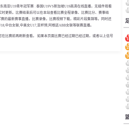
9
分，东南亚U19青年冠军赛 : 泰国U19VS新加坡U19高清在线直播，无插件观看
1
实时更新。比赛结束后可以在本站查看比赛全程录像、比赛比分、赛事结
军赛的最新赛事直播，比赛录像，比赛视频下载，精彩片段集锦等。同时还
U18,中台女联,中美女U17,亚杯预,阿根廷ABB女联等联赛直播。
您在比赛前再刷新查看。 如果本页面比赛已经过期已经过期，或者以上信号
1
2
3
4
5
6
7
8
9
1