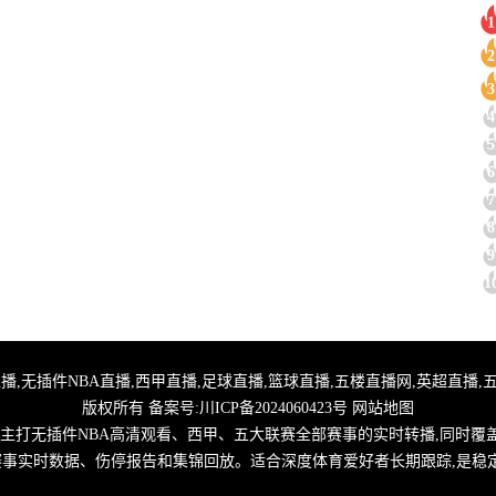
1
2
3
4
5
6
7
8
9
1
,24小时体育直播,无插件NBA直播,西甲直播,足球直播,篮球直播,五楼直播网,英超
版权所有 备案号:
川ICP备2024060423号
网站地图
,主打无插件NBA高清观看、西甲、五大联赛全部赛事的实时转播,同时覆
取赛事实时数据、伤停报告和集锦回放。适合深度体育爱好者长期跟踪,是稳