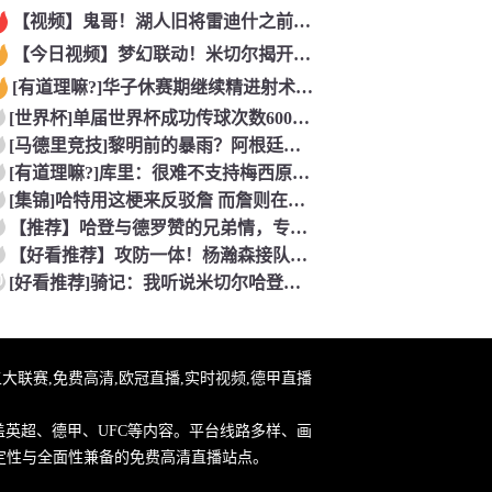
【视频】鬼哥！湖人旧将雷迪什之前在立陶宛联赛大杀四方
【今日视频】梦幻联动！米切尔揭开安东内利的名字贴纸！
[有道理嘛?]华子休赛期继续精进射术！5个点位接球三分全部命
[世界杯]单届世界杯成功传球次数600+球员：罗德里本届75
[马德里竞技]黎明前的暴雨？阿根廷世界杯决赛前最后一堂训练课
[有道理嘛?]库里：很难不支持梅西原来库里也是梅西球迷！
[集锦]哈特用这梗来反驳詹 而詹则在开玩笑地强调0比3和1比
【推荐】哈登与德罗赞的兄弟情，专属硬汉的温情
【好看推荐】攻防一体！杨瀚森接队友传球双手大力灌篮&防守端再
0
[好看推荐]骑记：我听说米切尔哈登和詹姆斯保持联系 但招募不
直播,五大联赛,免费高清,欧冠直播,实时视频,德甲直播
盖英超、德甲、UFC等内容。平台线路多样、画
定性与全面性兼备的免费高清直播站点。