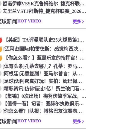
哲诺伊摩VSSK克鲁姆维尔_捷克杯联赛_2026年07月26
0
夫里兰VSTJ拜斯特_捷克杯联赛_2026年07月26日
足球新闻
HOT VIDEO
更多
【英超】TA评曼联队史25大球员第12：“巴斯比宝贝”的绝佳
[迈阿密国际]帕雷德斯：感觉梅西决定了决赛是国家队最后一战，
【你怎么看？】蓝黑乐章的指挥官！优雅的波兰中场节拍器！
[体育头条]孔蒂去哪儿？孔蒂：罗马诺你小子给我管住嘴哈！
[阿根廷]无意复刻！亚马尔曾言：从没想过成为梅西，也不会穿他
[足球]迈阿密真好玩！实拍：姆巴佩和女友被路人拍到在夜店狂欢
[精彩资讯]仿佛错过1亿！费兰破门看台的西班牙传奇欢呼，拉莫
【集锦】0次出场！梅努伤缺季军战，整届1分钟没踢无缘世界杯首
【值得一看】记者：图赫尔执教俱乐部是淘汰赛专家，但在真正压力
0
[你怎么看？]队报：博格巴友谊赛表现不错 戈洛文可能加盟沙特
篮球新闻
HOT VIDEO
更多