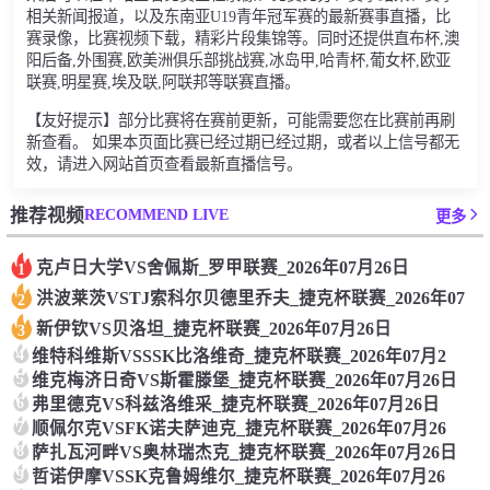
相关新闻报道，以及东南亚U19青年冠军赛的最新赛事直播，比
赛录像，比赛视频下载，精彩片段集锦等。同时还提供直布杯,澳
阳后备,外围赛,欧美洲俱乐部挑战赛,冰岛甲,哈青杯,葡女杯,欧亚
联赛,明星赛,埃及联,阿联邦等联赛直播。
【友好提示】部分比赛将在赛前更新，可能需要您在比赛前再刷
新查看。 如果本页面比赛已经过期已经过期，或者以上信号都无
效，请进入网站首页查看最新直播信号。
RECOMMEND LIVE
推荐视频
更多
克卢日大学VS舍佩斯_罗甲联赛_2026年07月26日
1
洪波莱茨VSTJ索科尔贝德里乔夫_捷克杯联赛_2026年07
2
新伊钦VS贝洛坦_捷克杯联赛_2026年07月26日
3
4
维特科维斯VSSSK比洛维奇_捷克杯联赛_2026年07月2
5
维克梅济日奇VS斯霍滕堡_捷克杯联赛_2026年07月26日
6
弗里德克VS科兹洛维采_捷克杯联赛_2026年07月26日
7
顺佩尔克VSFK诺夫萨迪克_捷克杯联赛_2026年07月26
8
萨扎瓦河畔VS奥林瑞杰克_捷克杯联赛_2026年07月26日
9
哲诺伊摩VSSK克鲁姆维尔_捷克杯联赛_2026年07月26