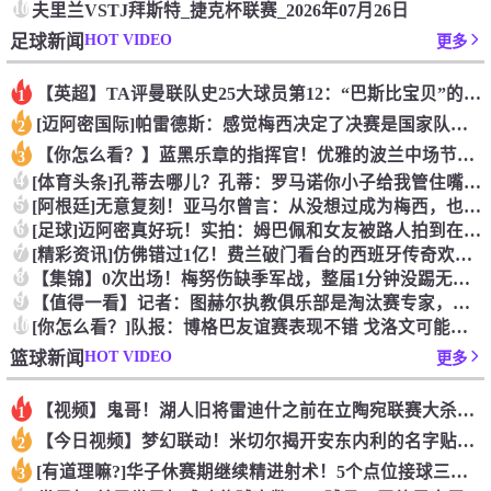
10
夫里兰VSTJ拜斯特_捷克杯联赛_2026年07月26日
HOT VIDEO
足球新闻
更多
【英超】TA评曼联队史25大球员第12：“巴斯比宝贝”的绝佳
1
[迈阿密国际]帕雷德斯：感觉梅西决定了决赛是国家队最后一战，
2
【你怎么看？】蓝黑乐章的指挥官！优雅的波兰中场节拍器！
3
4
[体育头条]孔蒂去哪儿？孔蒂：罗马诺你小子给我管住嘴哈！
5
[阿根廷]无意复刻！亚马尔曾言：从没想过成为梅西，也不会穿他
6
[足球]迈阿密真好玩！实拍：姆巴佩和女友被路人拍到在夜店狂欢
7
[精彩资讯]仿佛错过1亿！费兰破门看台的西班牙传奇欢呼，拉莫
8
【集锦】0次出场！梅努伤缺季军战，整届1分钟没踢无缘世界杯首
9
【值得一看】记者：图赫尔执教俱乐部是淘汰赛专家，但在真正压力
10
[你怎么看？]队报：博格巴友谊赛表现不错 戈洛文可能加盟沙特
HOT VIDEO
篮球新闻
更多
【视频】鬼哥！湖人旧将雷迪什之前在立陶宛联赛大杀四方
1
【今日视频】梦幻联动！米切尔揭开安东内利的名字贴纸！
2
[有道理嘛?]华子休赛期继续精进射术！5个点位接球三分全部命
3