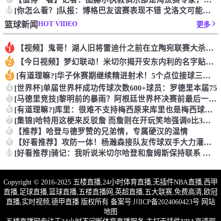
10
[你怎么看？]队报：博格巴友谊赛表现不错 戈洛文可能加盟沙特
HOT VIDEO
篮球新闻
更多
【视频】鬼哥！湖人旧将雷迪什之前在立陶宛联赛大杀四方
1
【今日视频】梦幻联动！米切尔揭开安东内利的名字贴纸！
2
[有道理嘛?]华子休赛期继续精进射术！5个点位接球三分全部命
3
4
[世界杯]单届世界杯成功传球次数600+球员：罗德里本届75
5
[马德里竞技]黎明前的暴雨？阿根廷世界杯决赛前最后一堂训练课
6
[有道理嘛?]库里：很难不支持梅西原来库里也是梅西球迷！
7
[集锦]哈特用这梗来反驳詹 而詹则在开玩笑地强调0比3和1比
8
【推荐】哈登与德罗赞的兄弟情，专属硬汉的温情
9
【好看推荐】攻防一体！杨瀚森接队友传球双手大力灌篮&防守端再
10
[好看推荐]骑记：我听说米切尔哈登和詹姆斯保持联系 但招募不
Copyright © 2016-2025 五楼直播,24小时体育直播,无插件NBA直播,西甲
直播,足球直播,篮球直播,五楼直播网,英超直播,五大联赛,免费高清,欧冠
直播,实时视频,德甲直播 版权所有 备案号:
川ICP备2024060423号
网站
地图