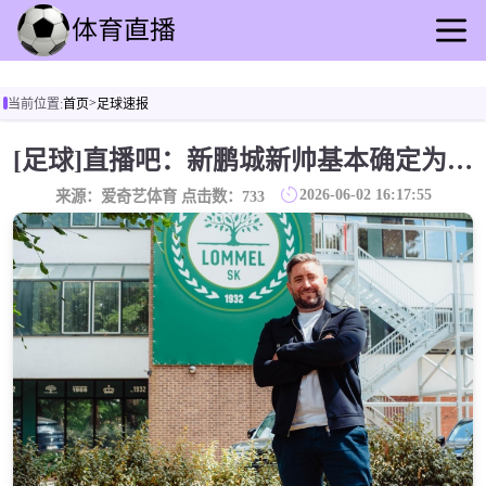
首页
>
当前位置:
首页
足球速报
足球直播
篮球直播
[足球]直播吧：新鹏城新帅基本确定为44岁英国人李·约翰逊
足球录播
2026-06-02 16:17:55
来源：爱奇艺体育 点击数：
733
篮球回放
足球速报
篮球速报
其他赛事