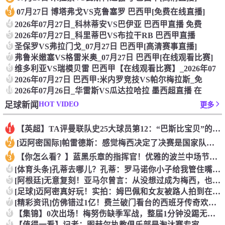
07月27日 博塔弗戈VS克鲁塞罗 巴西甲[免费在线直播]
3
4
2026年07月27日_科林蒂安VS巴伊亚 巴西甲直播 免费
5
2026年07月27日_科里蒂巴VS布拉干RB 巴西甲直播
6
圣保罗VS弗拉门戈_07月27日 巴西甲[高清赛事直播]
7
弗鲁米嫩塞VS格雷米奥_07月27日 巴西甲[在线观看比赛]
8
维多利亚VS瑞模贝雷 巴西甲【在线观看比赛】_2026年07
9
2026年07月27日 巴西甲:米内罗竞技VS帕尔梅拉斯_免
10
2026年07月26日_华雷斯VS瓜达拉哈拉 墨西超直播 在
HOT VIDEO
足球新闻
更多
【英超】TA评曼联队史25大球员第12：“巴斯比宝贝”的绝佳
1
[迈阿密国际]帕雷德斯：感觉梅西决定了决赛是国家队最后一战，
2
【你怎么看？】蓝黑乐章的指挥官！优雅的波兰中场节拍器！
3
4
[体育头条]孔蒂去哪儿？孔蒂：罗马诺你小子给我管住嘴哈！
5
[阿根廷]无意复刻！亚马尔曾言：从没想过成为梅西，也不会穿他
6
[足球]迈阿密真好玩！实拍：姆巴佩和女友被路人拍到在夜店狂欢
7
[精彩资讯]仿佛错过1亿！费兰破门看台的西班牙传奇欢呼，拉莫
8
【集锦】0次出场！梅努伤缺季军战，整届1分钟没踢无缘世界杯首
9
【值得一看】记者：图赫尔执教俱乐部是淘汰赛专家，但在真正压力