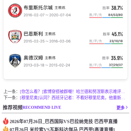
上一条：
[你怎么看？]索博穿搭被群嘲！哈兰德和努涅斯表示难评，埃基蒂
下一条：
[穆里尼奥]认同？西班牙记者：不看好穆里尼奥，他重新执教皇马
RECOMMEND LIVE
推荐视频
更多
2026年07月26日_巴西国际VS巴拉纳竞技 巴西甲直播
1
07月26日 米拉索VS瓦斯科达伽马 巴西甲[高清直播]
2