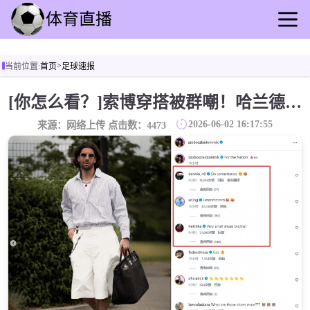
首页
>
当前位置:
首页
足球速报
足球直播
篮球直播
[你怎么看？]索博穿搭被群嘲！哈兰德和努涅斯表示难评，埃基蒂克：鞋子有点小
足球录播
2026-06-02 16:17:55
来源：网络上传 点击数：
4473
篮球回放
足球速报
篮球速报
其他赛事