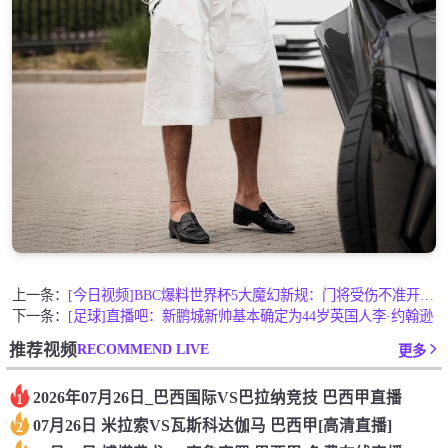
上一条：
[今日视频]BBC爆料世界杯5大魔幻新规：门将受伤不准开小差
下一条：
[足球]直播吧：新鹏城新帅基本确定为44岁英国人李·约翰逊
RECOMMEND LIVE
推荐视频
更多
2026年07月26日_巴西国际VS巴拉纳竞技 巴西甲直播
1
07月26日 米拉索VS瓦斯科达伽马 巴西甲[高清直播]
2