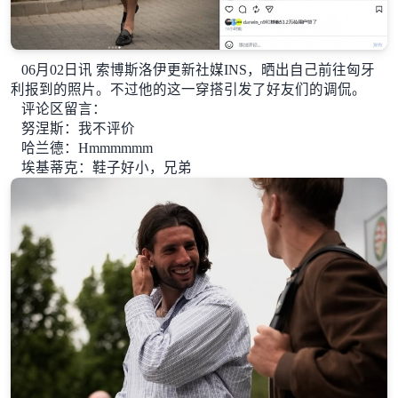
06月02日讯 索博斯洛伊更新社媒INS，晒出自己前往匈牙
利报到的照片。不过他的这一穿搭引发了好友们的调侃。
评论区留言：
努涅斯：
我不评价
哈兰德：Hmmmmmm
埃基蒂克：鞋子好小，兄弟