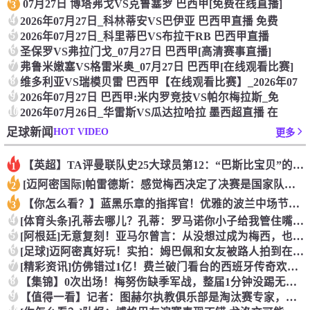
07月27日 博塔弗戈VS克鲁塞罗 巴西甲[免费在线直播]
3
4
2026年07月27日_科林蒂安VS巴伊亚 巴西甲直播 免费
5
2026年07月27日_科里蒂巴VS布拉干RB 巴西甲直播
6
圣保罗VS弗拉门戈_07月27日 巴西甲[高清赛事直播]
7
弗鲁米嫩塞VS格雷米奥_07月27日 巴西甲[在线观看比赛]
8
维多利亚VS瑞模贝雷 巴西甲【在线观看比赛】_2026年07
9
2026年07月27日 巴西甲:米内罗竞技VS帕尔梅拉斯_免
10
2026年07月26日_华雷斯VS瓜达拉哈拉 墨西超直播 在
HOT VIDEO
足球新闻
更多
【英超】TA评曼联队史25大球员第12：“巴斯比宝贝”的绝佳
1
[迈阿密国际]帕雷德斯：感觉梅西决定了决赛是国家队最后一战，
2
【你怎么看？】蓝黑乐章的指挥官！优雅的波兰中场节拍器！
3
4
[体育头条]孔蒂去哪儿？孔蒂：罗马诺你小子给我管住嘴哈！
5
[阿根廷]无意复刻！亚马尔曾言：从没想过成为梅西，也不会穿他
6
[足球]迈阿密真好玩！实拍：姆巴佩和女友被路人拍到在夜店狂欢
7
[精彩资讯]仿佛错过1亿！费兰破门看台的西班牙传奇欢呼，拉莫
8
【集锦】0次出场！梅努伤缺季军战，整届1分钟没踢无缘世界杯首
9
【值得一看】记者：图赫尔执教俱乐部是淘汰赛专家，但在真正压力