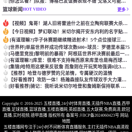
10
[你怎么看？]队报：博格巴友谊赛表现不错 戈洛文可能加盟沙特
HOT VIDEO
篮球新闻
更多
【视频】鬼哥！湖人旧将雷迪什之前在立陶宛联赛大杀四方
1
【今日视频】梦幻联动！米切尔揭开安东内利的名字贴纸！
2
[有道理嘛?]华子休赛期继续精进射术！5个点位接球三分全部命
3
4
[世界杯]单届世界杯成功传球次数600+球员：罗德里本届75
5
[马德里竞技]黎明前的暴雨？阿根廷世界杯决赛前最后一堂训练课
6
[有道理嘛?]库里：很难不支持梅西原来库里也是梅西球迷！
7
[集锦]哈特用这梗来反驳詹 而詹则在开玩笑地强调0比3和1比
8
【推荐】哈登与德罗赞的兄弟情，专属硬汉的温情
9
【好看推荐】攻防一体！杨瀚森接队友传球双手大力灌篮&防守端再
10
[好看推荐]骑记：我听说米切尔哈登和詹姆斯保持联系 但招募不
Copyright © 2016-2025 五楼直播,24小时体育直播,无插件NBA直播,西甲
直播,足球直播,篮球直播,五楼直播网,英超直播,五大联赛,免费高清,欧冠
直播,实时视频,德甲直播 版权所有 备案号:
川ICP备2024060423号
网站
地图
五楼直播网专注于24小时不间断体育直播服务,主打无插件NBA高清观