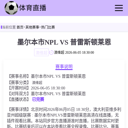
首页
>
>
当前位置:
首页
其他赛事
热门比赛
足球直播
篮球直播
墨尔本市NPL VS 普雷斯顿莱恩
足球录播
澳维超
澳维超
2026-06-05 18:30:00
篮球回放
足球速报
赛事说明
篮球速报
【赛事名称】墨尔本市NPL VS 普雷斯顿莱恩
其他赛事
【赛事分类】
澳维超
【开赛时间】2026-06-05 18:30:00
【对阵双方】墨尔本市NPL VS 普雷斯顿莱恩
【直播状态】
已完赛
【赛事详情】北京时间2026年06月05日 18:30分，澳大利亚维多利
亚州超级联赛 : 墨尔本市NPLVS普雷斯顿莱恩高清在线直播，无
插件观看比赛。本站同步官方直播源准时直播，比赛数据实时更
新。比赛结束后可以在本站查看比赛全程录像、比赛比分、赛事