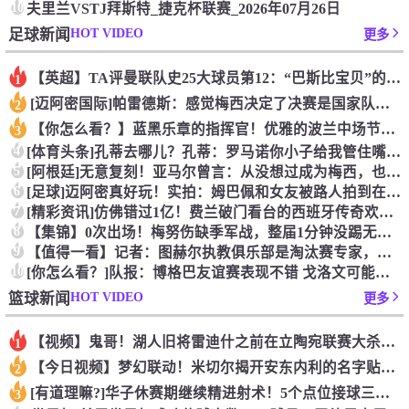
10
夫里兰VSTJ拜斯特_捷克杯联赛_2026年07月26日
HOT VIDEO
足球新闻
更多
【英超】TA评曼联队史25大球员第12：“巴斯比宝贝”的绝佳
1
[迈阿密国际]帕雷德斯：感觉梅西决定了决赛是国家队最后一战，
2
【你怎么看？】蓝黑乐章的指挥官！优雅的波兰中场节拍器！
3
4
[体育头条]孔蒂去哪儿？孔蒂：罗马诺你小子给我管住嘴哈！
5
[阿根廷]无意复刻！亚马尔曾言：从没想过成为梅西，也不会穿他
6
[足球]迈阿密真好玩！实拍：姆巴佩和女友被路人拍到在夜店狂欢
7
[精彩资讯]仿佛错过1亿！费兰破门看台的西班牙传奇欢呼，拉莫
8
【集锦】0次出场！梅努伤缺季军战，整届1分钟没踢无缘世界杯首
9
【值得一看】记者：图赫尔执教俱乐部是淘汰赛专家，但在真正压力
10
[你怎么看？]队报：博格巴友谊赛表现不错 戈洛文可能加盟沙特
HOT VIDEO
篮球新闻
更多
【视频】鬼哥！湖人旧将雷迪什之前在立陶宛联赛大杀四方
1
【今日视频】梦幻联动！米切尔揭开安东内利的名字贴纸！
2
[有道理嘛?]华子休赛期继续精进射术！5个点位接球三分全部命
3