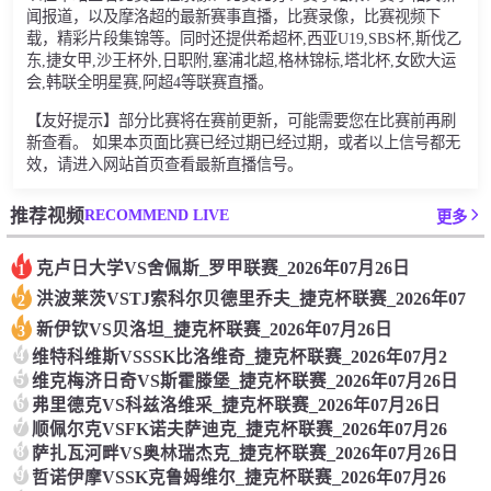
闻报道，以及摩洛超的最新赛事直播，比赛录像，比赛视频下
载，精彩片段集锦等。同时还提供希超杯,西亚U19,SBS杯,斯伐乙
东,捷女甲,沙王杯外,日职附,塞浦北超,格林锦标,塔北杯,女欧大运
会,韩联全明星赛,阿超4等联赛直播。
【友好提示】部分比赛将在赛前更新，可能需要您在比赛前再刷
新查看。 如果本页面比赛已经过期已经过期，或者以上信号都无
效，请进入网站首页查看最新直播信号。
RECOMMEND LIVE
推荐视频
更多
克卢日大学VS舍佩斯_罗甲联赛_2026年07月26日
1
洪波莱茨VSTJ索科尔贝德里乔夫_捷克杯联赛_2026年07
2
新伊钦VS贝洛坦_捷克杯联赛_2026年07月26日
3
4
维特科维斯VSSSK比洛维奇_捷克杯联赛_2026年07月2
5
维克梅济日奇VS斯霍滕堡_捷克杯联赛_2026年07月26日
6
弗里德克VS科兹洛维采_捷克杯联赛_2026年07月26日
7
顺佩尔克VSFK诺夫萨迪克_捷克杯联赛_2026年07月26
8
萨扎瓦河畔VS奥林瑞杰克_捷克杯联赛_2026年07月26日
9
哲诺伊摩VSSK克鲁姆维尔_捷克杯联赛_2026年07月26