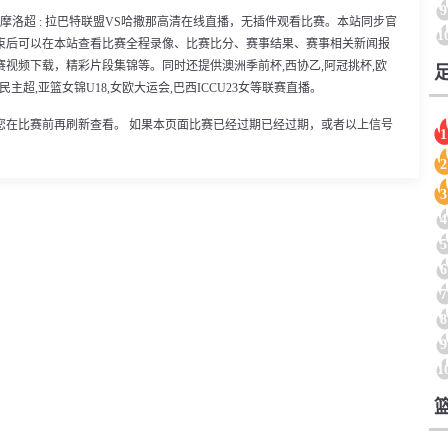
9
00分，摩洛超 : 拉巴特联盟VS哈撒那高清在线直播，无插件观看比赛。本站同步官
1
束后可以在本站查看比赛全程录像、比赛比分、赛事结果、赛事相关新闻报
视频下载，精彩片段集锦等。同时还提供澳洲季前杯,西协乙,阿冠挑杯,欧
刚果民主超,亚篮女锦U18,女欧大运会,巴西ICCU23女等联赛直播。
您在比赛前再刷新查看。 如果本页面比赛已经过期已经过期，或者以上信号
1
2
3
4
5
6
7
8
9
1