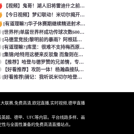
【视频】鬼哥！湖人旧将雷迪什之前在立陶宛联赛大杀四方
【今日视频】梦幻联动！米切尔揭开安东内利的名字贴纸！
[有道理嘛?]华子休赛期继续精进射术！5个点位接球三分全部命
[世界杯]单届世界杯成功传球次数600+球员：罗德里本届75
[马德里竞技]黎明前的暴雨？阿根廷世界杯决赛前最后一堂训练课
[有道理嘛?]库里：很难不支持梅西原来库里也是梅西球迷！
[集锦]哈特用这梗来反驳詹 而詹则在开玩笑地强调0比3和1比
【推荐】哈登与德罗赞的兄弟情，专属硬汉的温情
【好看推荐】攻防一体！杨瀚森接队友传球双手大力灌篮&防守端再
0
[好看推荐]骑记：我听说米切尔哈登和詹姆斯保持联系 但招募不
直播,五大联赛,免费高清,欧冠直播,实时视频,德甲直播
盖英超、德甲、UFC等内容。平台线路多样、画
定性与全面性兼备的免费高清直播站点。