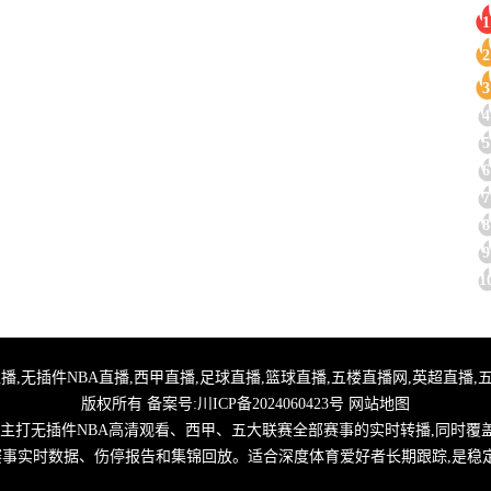
1
2
3
4
5
6
7
8
9
1
,24小时体育直播,无插件NBA直播,西甲直播,足球直播,篮球直播,五楼直播网,英超
版权所有 备案号:
川ICP备2024060423号
网站地图
,主打无插件NBA高清观看、西甲、五大联赛全部赛事的实时转播,同时覆
取赛事实时数据、伤停报告和集锦回放。适合深度体育爱好者长期跟踪,是稳