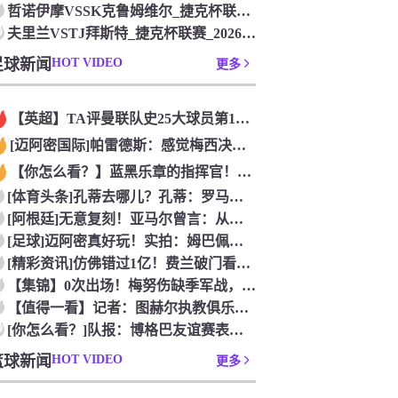
哲诺伊摩VSSK克鲁姆维尔_捷克杯联赛_2026年07月26
0
夫里兰VSTJ拜斯特_捷克杯联赛_2026年07月26日
足球新闻
HOT VIDEO
更多
【英超】TA评曼联队史25大球员第12：“巴斯比宝贝”的绝佳
[迈阿密国际]帕雷德斯：感觉梅西决定了决赛是国家队最后一战，
【你怎么看？】蓝黑乐章的指挥官！优雅的波兰中场节拍器！
[体育头条]孔蒂去哪儿？孔蒂：罗马诺你小子给我管住嘴哈！
[阿根廷]无意复刻！亚马尔曾言：从没想过成为梅西，也不会穿他
[足球]迈阿密真好玩！实拍：姆巴佩和女友被路人拍到在夜店狂欢
[精彩资讯]仿佛错过1亿！费兰破门看台的西班牙传奇欢呼，拉莫
【集锦】0次出场！梅努伤缺季军战，整届1分钟没踢无缘世界杯首
【值得一看】记者：图赫尔执教俱乐部是淘汰赛专家，但在真正压力
0
[你怎么看？]队报：博格巴友谊赛表现不错 戈洛文可能加盟沙特
篮球新闻
HOT VIDEO
更多