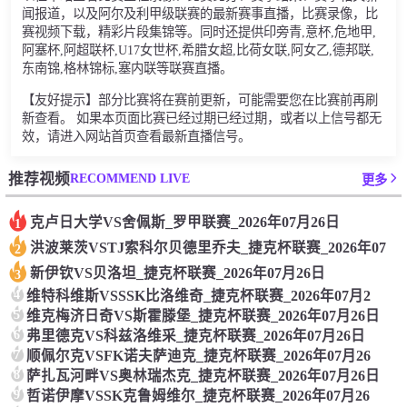
闻报道，以及阿尔及利甲级联赛的最新赛事直播，比赛录像，比
赛视频下载，精彩片段集锦等。同时还提供印旁青,意杯,危地甲,
阿塞杯,阿超联杯,U17女世杯,希腊女超,比荷女联,阿女乙,德邦联,
东南锦,格林锦标,塞内联等联赛直播。
【友好提示】部分比赛将在赛前更新，可能需要您在比赛前再刷
新查看。 如果本页面比赛已经过期已经过期，或者以上信号都无
效，请进入网站首页查看最新直播信号。
RECOMMEND LIVE
推荐视频
更多
克卢日大学VS舍佩斯_罗甲联赛_2026年07月26日
1
洪波莱茨VSTJ索科尔贝德里乔夫_捷克杯联赛_2026年07
2
新伊钦VS贝洛坦_捷克杯联赛_2026年07月26日
3
4
维特科维斯VSSSK比洛维奇_捷克杯联赛_2026年07月2
5
维克梅济日奇VS斯霍滕堡_捷克杯联赛_2026年07月26日
6
弗里德克VS科兹洛维采_捷克杯联赛_2026年07月26日
7
顺佩尔克VSFK诺夫萨迪克_捷克杯联赛_2026年07月26
8
萨扎瓦河畔VS奥林瑞杰克_捷克杯联赛_2026年07月26日
9
哲诺伊摩VSSK克鲁姆维尔_捷克杯联赛_2026年07月26