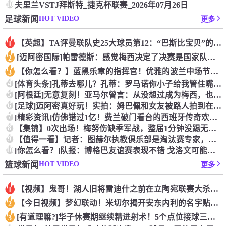
10
夫里兰VSTJ拜斯特_捷克杯联赛_2026年07月26日
HOT VIDEO
足球新闻
更多
【英超】TA评曼联队史25大球员第12：“巴斯比宝贝”的绝佳
1
[迈阿密国际]帕雷德斯：感觉梅西决定了决赛是国家队最后一战，
2
【你怎么看？】蓝黑乐章的指挥官！优雅的波兰中场节拍器！
3
4
[体育头条]孔蒂去哪儿？孔蒂：罗马诺你小子给我管住嘴哈！
5
[阿根廷]无意复刻！亚马尔曾言：从没想过成为梅西，也不会穿他
6
[足球]迈阿密真好玩！实拍：姆巴佩和女友被路人拍到在夜店狂欢
7
[精彩资讯]仿佛错过1亿！费兰破门看台的西班牙传奇欢呼，拉莫
8
【集锦】0次出场！梅努伤缺季军战，整届1分钟没踢无缘世界杯首
9
【值得一看】记者：图赫尔执教俱乐部是淘汰赛专家，但在真正压力
10
[你怎么看？]队报：博格巴友谊赛表现不错 戈洛文可能加盟沙特
HOT VIDEO
篮球新闻
更多
【视频】鬼哥！湖人旧将雷迪什之前在立陶宛联赛大杀四方
1
【今日视频】梦幻联动！米切尔揭开安东内利的名字贴纸！
2
[有道理嘛?]华子休赛期继续精进射术！5个点位接球三分全部命
3