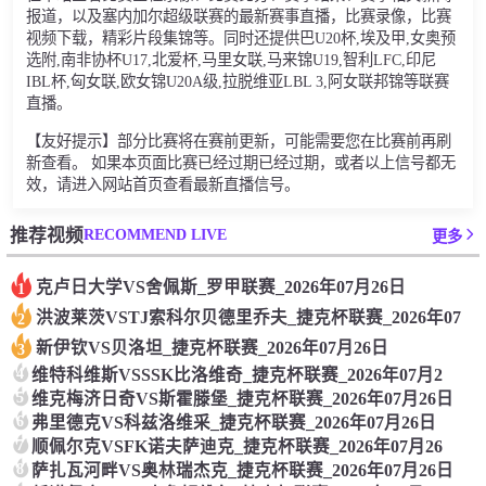
报道，以及塞内加尔超级联赛的最新赛事直播，比赛录像，比赛
视频下载，精彩片段集锦等。同时还提供巴U20杯,埃及甲,女奥预
选附,南非协杯U17,北爱杯,马里女联,马来锦U19,智利LFC,印尼
IBL杯,匈女联,欧女锦U20A级,拉脱维亚LBL 3,阿女联邦锦等联赛
直播。
【友好提示】部分比赛将在赛前更新，可能需要您在比赛前再刷
新查看。 如果本页面比赛已经过期已经过期，或者以上信号都无
效，请进入网站首页查看最新直播信号。
RECOMMEND LIVE
推荐视频
更多
克卢日大学VS舍佩斯_罗甲联赛_2026年07月26日
1
洪波莱茨VSTJ索科尔贝德里乔夫_捷克杯联赛_2026年07
2
新伊钦VS贝洛坦_捷克杯联赛_2026年07月26日
3
4
维特科维斯VSSSK比洛维奇_捷克杯联赛_2026年07月2
5
维克梅济日奇VS斯霍滕堡_捷克杯联赛_2026年07月26日
6
弗里德克VS科兹洛维采_捷克杯联赛_2026年07月26日
7
顺佩尔克VSFK诺夫萨迪克_捷克杯联赛_2026年07月26
8
萨扎瓦河畔VS奥林瑞杰克_捷克杯联赛_2026年07月26日