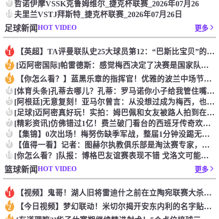
9
哲诺伊摩VSSK克鲁姆维尔_捷克杯联赛_2026年07月26
10
夫里兰VSTJ拜斯特_捷克杯联赛_2026年07月26日
HOT VIDEO
足球新闻
更多
【英超】TA评曼联队史25大球员第12：“巴斯比宝贝”的绝佳
1
[迈阿密国际]帕雷德斯：感觉梅西决定了决赛是国家队最后一战，
2
【你怎么看？】蓝黑乐章的指挥官！优雅的波兰中场节拍器！
3
4
[体育头条]孔蒂去哪儿？孔蒂：罗马诺你小子给我管住嘴哈！
5
[阿根廷]无意复刻！亚马尔曾言：从没想过成为梅西，也不会穿他
6
[足球]迈阿密真好玩！实拍：姆巴佩和女友被路人拍到在夜店狂欢
7
[精彩资讯]仿佛错过1亿！费兰破门看台的西班牙传奇欢呼，拉莫
8
【集锦】0次出场！梅努伤缺季军战，整届1分钟没踢无缘世界杯首
9
【值得一看】记者：图赫尔执教俱乐部是淘汰赛专家，但在真正压力
10
[你怎么看？]队报：博格巴友谊赛表现不错 戈洛文可能加盟沙特
HOT VIDEO
篮球新闻
更多
【视频】鬼哥！湖人旧将雷迪什之前在立陶宛联赛大杀四方
1
【今日视频】梦幻联动！米切尔揭开安东内利的名字贴纸！
2