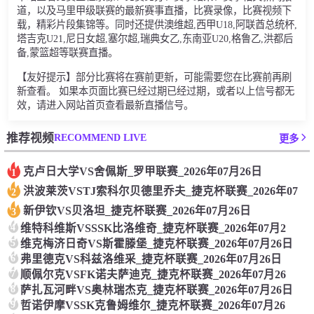
道，以及马里甲级联赛的最新赛事直播，比赛录像，比赛视频下
载，精彩片段集锦等。同时还提供澳维超,西甲U18,阿联酋总统杯,
塔吉克U21,尼日女超,塞尔超,瑞典女乙,东南亚U20,格鲁乙,洪都后
备,蒙篮超等联赛直播。
【友好提示】部分比赛将在赛前更新，可能需要您在比赛前再刷
新查看。 如果本页面比赛已经过期已经过期，或者以上信号都无
效，请进入网站首页查看最新直播信号。
RECOMMEND LIVE
推荐视频
更多
克卢日大学VS舍佩斯_罗甲联赛_2026年07月26日
1
洪波莱茨VSTJ索科尔贝德里乔夫_捷克杯联赛_2026年07
2
新伊钦VS贝洛坦_捷克杯联赛_2026年07月26日
3
4
维特科维斯VSSSK比洛维奇_捷克杯联赛_2026年07月2
5
维克梅济日奇VS斯霍滕堡_捷克杯联赛_2026年07月26日
6
弗里德克VS科兹洛维采_捷克杯联赛_2026年07月26日
7
顺佩尔克VSFK诺夫萨迪克_捷克杯联赛_2026年07月26
8
萨扎瓦河畔VS奥林瑞杰克_捷克杯联赛_2026年07月26日
9
哲诺伊摩VSSK克鲁姆维尔_捷克杯联赛_2026年07月26