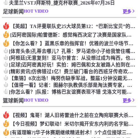
10
夫里兰VSTJ拜斯特_捷克杯联赛_2026年07月26日
HOT VIDEO
足球新闻
更多
【英超】TA评曼联队史25大球员第12：“巴斯比宝贝”的绝佳
1
[迈阿密国际]帕雷德斯：感觉梅西决定了决赛是国家队最后一战，
2
【你怎么看？】蓝黑乐章的指挥官！优雅的波兰中场节拍器！
3
4
[体育头条]孔蒂去哪儿？孔蒂：罗马诺你小子给我管住嘴哈！
5
[阿根廷]无意复刻！亚马尔曾言：从没想过成为梅西，也不会穿他
6
[足球]迈阿密真好玩！实拍：姆巴佩和女友被路人拍到在夜店狂欢
7
[精彩资讯]仿佛错过1亿！费兰破门看台的西班牙传奇欢呼，拉莫
8
【集锦】0次出场！梅努伤缺季军战，整届1分钟没踢无缘世界杯首
9
【值得一看】记者：图赫尔执教俱乐部是淘汰赛专家，但在真正压力
10
[你怎么看？]队报：博格巴友谊赛表现不错 戈洛文可能加盟沙特
HOT VIDEO
篮球新闻
更多
【视频】鬼哥！湖人旧将雷迪什之前在立陶宛联赛大杀四方
1
【今日视频】梦幻联动！米切尔揭开安东内利的名字贴纸！
2
[有道理嘛?]华子休赛期继续精进射术！5个点位接球三分全部命
3