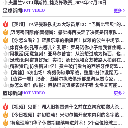
10
夫里兰VSTJ拜斯特_捷克杯联赛_2026年07月26日
HOT VIDEO
足球新闻
更多
【英超】TA评曼联队史25大球员第12：“巴斯比宝贝”的绝佳
1
[迈阿密国际]帕雷德斯：感觉梅西决定了决赛是国家队最后一战，
2
【你怎么看？】蓝黑乐章的指挥官！优雅的波兰中场节拍器！
3
4
[体育头条]孔蒂去哪儿？孔蒂：罗马诺你小子给我管住嘴哈！
5
[阿根廷]无意复刻！亚马尔曾言：从没想过成为梅西，也不会穿他
6
[足球]迈阿密真好玩！实拍：姆巴佩和女友被路人拍到在夜店狂欢
7
[精彩资讯]仿佛错过1亿！费兰破门看台的西班牙传奇欢呼，拉莫
8
【集锦】0次出场！梅努伤缺季军战，整届1分钟没踢无缘世界杯首
9
【值得一看】记者：图赫尔执教俱乐部是淘汰赛专家，但在真正压力
10
[你怎么看？]队报：博格巴友谊赛表现不错 戈洛文可能加盟沙特
HOT VIDEO
篮球新闻
更多
【视频】鬼哥！湖人旧将雷迪什之前在立陶宛联赛大杀四方
1
【今日视频】梦幻联动！米切尔揭开安东内利的名字贴纸！
2
[有道理嘛?]华子休赛期继续精进射术！5个点位接球三分全部命
3