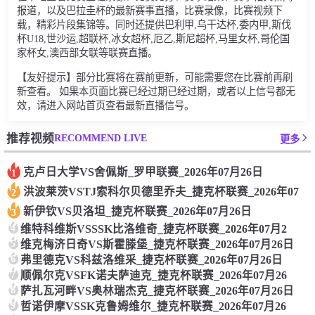
报道，以及巴拉圭杯的最新赛事直播，比赛录像，比赛视频下
载，精彩片段集锦等。同时还提供巴利甲,乌干达杯,委内甲,斯伐
杯U18,世沙运,超联杯,冰女超杯,厄乙,斯尼超杯,马里女杯,哥伦国
家杯女,澳西部女联等联赛直播。
【友好提示】部分比赛将在赛前更新，可能需要您在比赛前再刷
新查看。 如果本页面比赛已经过期已经过期，或者以上信号都无
效，请进入网站首页查看最新直播信号。
RECOMMEND LIVE
推荐视频
更多
克卢日大学VS舍佩斯_罗甲联赛_2026年07月26日
1
洪波莱茨VSTJ索科尔贝德里乔夫_捷克杯联赛_2026年07
2
新伊钦VS贝洛坦_捷克杯联赛_2026年07月26日
3
4
维特科维斯VSSSK比洛维奇_捷克杯联赛_2026年07月2
5
维克梅济日奇VS斯霍滕堡_捷克杯联赛_2026年07月26日
6
弗里德克VS科兹洛维采_捷克杯联赛_2026年07月26日
7
顺佩尔克VSFK诺夫萨迪克_捷克杯联赛_2026年07月26
8
萨扎瓦河畔VS奥林瑞杰克_捷克杯联赛_2026年07月26日
9
哲诺伊摩VSSK克鲁姆维尔_捷克杯联赛_2026年07月26