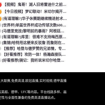
【视频】鬼哥！湖人旧将雷迪什之前在立陶宛联赛大杀四方
【今日视频】梦幻联动！米切尔揭开安东内利的名字贴纸！
[有道理嘛?]华子休赛期继续精进射术！5个点位接球三分全部命
[世界杯]单届世界杯成功传球次数600+球员：罗德里本届75
[马德里竞技]黎明前的暴雨？阿根廷世界杯决赛前最后一堂训练课
[有道理嘛?]库里：很难不支持梅西原来库里也是梅西球迷！
[集锦]哈特用这梗来反驳詹 而詹则在开玩笑地强调0比3和1比
【推荐】哈登与德罗赞的兄弟情，专属硬汉的温情
【好看推荐】攻防一体！杨瀚森接队友传球双手大力灌篮&防守端再
0
[好看推荐]骑记：我听说米切尔哈登和詹姆斯保持联系 但招募不
直播,五大联赛,免费高清,欧冠直播,实时视频,德甲直播
盖英超、德甲、UFC等内容。平台线路多样、画
定性与全面性兼备的免费高清直播站点。