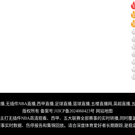
1
2
3
4
5
6
7
8
9
1
,24小时体育直播,无插件NBA直播,西甲直播,足球直播,篮球直播,五楼直播网,英超
版权所有 备案号:
川ICP备2024060423号
网站地图
,主打无插件NBA高清观看、西甲、五大联赛全部赛事的实时转播,同时覆
取赛事实时数据、伤停报告和集锦回放。适合深度体育爱好者长期跟踪,是稳