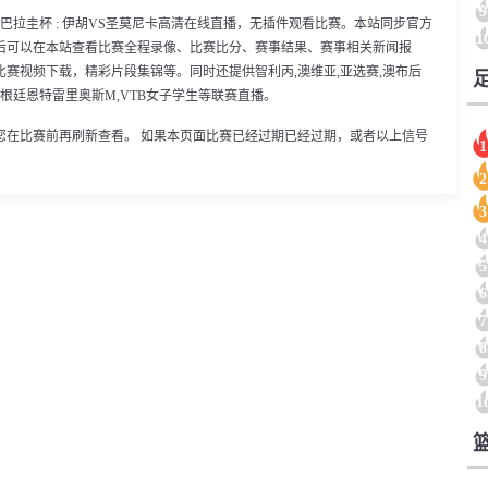
9
00分，巴拉圭杯 : 伊胡VS圣莫尼卡高清在线直播，无插件观看比赛。本站同步官方
1
后可以在本站查看比赛全程录像、比赛比分、赛事结果、赛事相关新闻报
赛视频下载，精彩片段集锦等。同时还提供智利丙,澳维亚,亚选赛,澳布后
杯,阿根廷恩特雷里奥斯M,VTB女子学生等联赛直播。
您在比赛前再刷新查看。 如果本页面比赛已经过期已经过期，或者以上信号
1
2
3
4
5
6
7
8
9
1