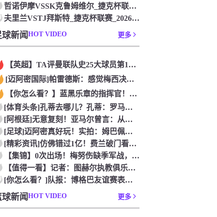
哲诺伊摩VSSK克鲁姆维尔_捷克杯联赛_2026年07月26
0
夫里兰VSTJ拜斯特_捷克杯联赛_2026年07月26日
足球新闻
HOT VIDEO
更多
【英超】TA评曼联队史25大球员第12：“巴斯比宝贝”的绝佳
[迈阿密国际]帕雷德斯：感觉梅西决定了决赛是国家队最后一战，
【你怎么看？】蓝黑乐章的指挥官！优雅的波兰中场节拍器！
[体育头条]孔蒂去哪儿？孔蒂：罗马诺你小子给我管住嘴哈！
[阿根廷]无意复刻！亚马尔曾言：从没想过成为梅西，也不会穿他
[足球]迈阿密真好玩！实拍：姆巴佩和女友被路人拍到在夜店狂欢
[精彩资讯]仿佛错过1亿！费兰破门看台的西班牙传奇欢呼，拉莫
【集锦】0次出场！梅努伤缺季军战，整届1分钟没踢无缘世界杯首
【值得一看】记者：图赫尔执教俱乐部是淘汰赛专家，但在真正压力
0
[你怎么看？]队报：博格巴友谊赛表现不错 戈洛文可能加盟沙特
篮球新闻
HOT VIDEO
更多