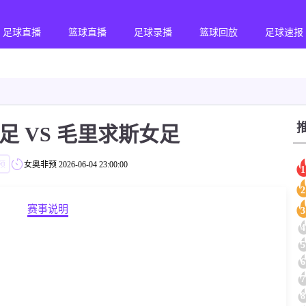
足球直播
篮球直播
足球录播
篮球回放
足球速报
足 VS 毛里求斯女足
预
女奥非预
2026-06-04 23:00:00
1
2
赛事说明
3
4
5
6
7
8