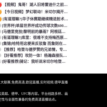
【视频】鬼哥！湖人旧将雷迪什之前在立陶宛联赛大杀四方
【今日视频】梦幻联动！米切尔揭开安东内利的名字贴纸！
[有道理嘛?]华子休赛期继续精进射术！5个点位接球三分全部命
[世界杯]单届世界杯成功传球次数600+球员：罗德里本届75
[马德里竞技]黎明前的暴雨？阿根廷世界杯决赛前最后一堂训练课
[有道理嘛?]库里：很难不支持梅西原来库里也是梅西球迷！
[集锦]哈特用这梗来反驳詹 而詹则在开玩笑地强调0比3和1比
【推荐】哈登与德罗赞的兄弟情，专属硬汉的温情
【好看推荐】攻防一体！杨瀚森接队友传球双手大力灌篮&防守端再
0
[好看推荐]骑记：我听说米切尔哈登和詹姆斯保持联系 但招募不
直播,五大联赛,免费高清,欧冠直播,实时视频,德甲直播
盖英超、德甲、UFC等内容。平台线路多样、画
定性与全面性兼备的免费高清直播站点。