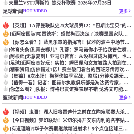
10
夫里兰VSTJ拜斯特_捷克杯联赛_2026年07月26日
HOT VIDEO
足球新闻
更多
【英超】TA评曼联队史25大球员第12：“巴斯比宝贝”的绝佳
1
[迈阿密国际]帕雷德斯：感觉梅西决定了决赛是国家队最后一战，
2
【你怎么看？】蓝黑乐章的指挥官！优雅的波兰中场节拍器！
3
4
[体育头条]孔蒂去哪儿？孔蒂：罗马诺你小子给我管住嘴哈！
5
[阿根廷]无意复刻！亚马尔曾言：从没想过成为梅西，也不会穿他
6
[足球]迈阿密真好玩！实拍：姆巴佩和女友被路人拍到在夜店狂欢
7
[精彩资讯]仿佛错过1亿！费兰破门看台的西班牙传奇欢呼，拉莫
8
【集锦】0次出场！梅努伤缺季军战，整届1分钟没踢无缘世界杯首
9
【值得一看】记者：图赫尔执教俱乐部是淘汰赛专家，但在真正压力
10
[你怎么看？]队报：博格巴友谊赛表现不错 戈洛文可能加盟沙特
HOT VIDEO
篮球新闻
更多
【视频】鬼哥！湖人旧将雷迪什之前在立陶宛联赛大杀四方
1
【今日视频】梦幻联动！米切尔揭开安东内利的名字贴纸！
2
[有道理嘛?]华子休赛期继续精进射术！5个点位接球三分全部命
3