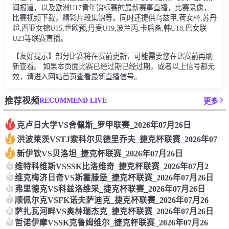
闻报道，以及欧洲U17青年锦标赛的最新赛事直播，比赛录像，
比赛视频下载，精彩片段集锦等。同时还提供乌兹甲,荷女杯,苏丹
超,西亚女锦U15,世欧预,丹麦U19,波兰丙,卡后备,韩U18,巴女联
U23等联赛直播。
【友好提示】部分比赛将在赛前更新，可能需要您在比赛前再刷
新查看。 如果本页面比赛已经过期已经过期，或者以上信号都无
效，请进入网站首页查看最新直播信号。
RECOMMEND LIVE
推荐视频
更多
克卢日大学VS舍佩斯_罗甲联赛_2026年07月26日
1
洪波莱茨VSTJ索科尔贝德里乔夫_捷克杯联赛_2026年07
2
新伊钦VS贝洛坦_捷克杯联赛_2026年07月26日
3
4
维特科维斯VSSSK比洛维奇_捷克杯联赛_2026年07月2
5
维克梅济日奇VS斯霍滕堡_捷克杯联赛_2026年07月26日
6
弗里德克VS科兹洛维采_捷克杯联赛_2026年07月26日
7
顺佩尔克VSFK诺夫萨迪克_捷克杯联赛_2026年07月26
8
萨扎瓦河畔VS奥林瑞杰克_捷克杯联赛_2026年07月26日
9
哲诺伊摩VSSK克鲁姆维尔_捷克杯联赛_2026年07月26