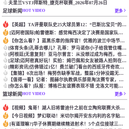
10
夫里兰VSTJ拜斯特_捷克杯联赛_2026年07月26日
HOT VIDEO
足球新闻
更多
【英超】TA评曼联队史25大球员第12：“巴斯比宝贝”的绝佳
1
[迈阿密国际]帕雷德斯：感觉梅西决定了决赛是国家队最后一战，
2
【你怎么看？】蓝黑乐章的指挥官！优雅的波兰中场节拍器！
3
4
[体育头条]孔蒂去哪儿？孔蒂：罗马诺你小子给我管住嘴哈！
5
[阿根廷]无意复刻！亚马尔曾言：从没想过成为梅西，也不会穿他
6
[足球]迈阿密真好玩！实拍：姆巴佩和女友被路人拍到在夜店狂欢
7
[精彩资讯]仿佛错过1亿！费兰破门看台的西班牙传奇欢呼，拉莫
8
【集锦】0次出场！梅努伤缺季军战，整届1分钟没踢无缘世界杯首
9
【值得一看】记者：图赫尔执教俱乐部是淘汰赛专家，但在真正压力
10
[你怎么看？]队报：博格巴友谊赛表现不错 戈洛文可能加盟沙特
HOT VIDEO
篮球新闻
更多
【视频】鬼哥！湖人旧将雷迪什之前在立陶宛联赛大杀四方
1
【今日视频】梦幻联动！米切尔揭开安东内利的名字贴纸！
2
[有道理嘛?]华子休赛期继续精进射术！5个点位接球三分全部命
3