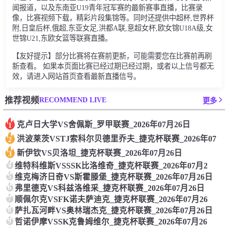
闻报道，以及东南亚U19青年冠军赛的最新赛事直播，比赛录
像，比赛视频下载，精彩片段集锦等。同时还提供中超杯,世界杯
附,日皇后杯,俄超,东亚女足,洪都A联,意超女杯,欧女锦U18A级,女
世锦U21,东欧女篮等联赛直播。
【友好提示】部分比赛将在赛前更新，可能需要您在比赛前再刷
新查看。 如果本页面比赛已经过期已经过期，或者以上信号都无
效，请进入网站首页查看最新直播信号。
RECOMMEND LIVE
推荐视频
更多
克卢日大学VS舍佩斯_罗甲联赛_2026年07月26日
1
洪波莱茨VSTJ索科尔贝德里乔夫_捷克杯联赛_2026年07
2
新伊钦VS贝洛坦_捷克杯联赛_2026年07月26日
3
4
维特科维斯VSSSK比洛维奇_捷克杯联赛_2026年07月2
5
维克梅济日奇VS斯霍滕堡_捷克杯联赛_2026年07月26日
6
弗里德克VS科兹洛维采_捷克杯联赛_2026年07月26日
7
顺佩尔克VSFK诺夫萨迪克_捷克杯联赛_2026年07月26
8
萨扎瓦河畔VS奥林瑞杰克_捷克杯联赛_2026年07月26日
9
哲诺伊摩VSSK克鲁姆维尔_捷克杯联赛_2026年07月26