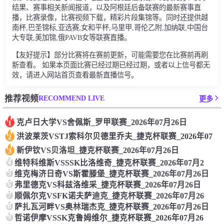
结果、赛事相关新闻报道，以及阿根廷后备联赛的最新赛事直
播，比赛录像，比赛视频下载，精彩片段集锦等。同时还提供越
南杯,巴圣锦标,亚选赛,女和平杯,马里甲,哥伦乙附,加纳联,中国台
大专联,美加锦,俄PAVB女等联赛直播。
【友好提示】部分比赛将在赛前更新，可能需要您在比赛前再刷
新查看。 如果本页面比赛已经过期已经过期，或者以上信号都无
效，请进入网站首页查看最新直播信号。
RECOMMEND LIVE
推荐视频
更多
克卢日大学VS舍佩斯_罗甲联赛_2026年07月26日
1
洪波莱茨VSTJ索科尔贝德里乔夫_捷克杯联赛_2026年07
2
新伊钦VS贝洛坦_捷克杯联赛_2026年07月26日
3
4
维特科维斯VSSSK比洛维奇_捷克杯联赛_2026年07月2
5
维克梅济日奇VS斯霍滕堡_捷克杯联赛_2026年07月26日
6
弗里德克VS科兹洛维采_捷克杯联赛_2026年07月26日
7
顺佩尔克VSFK诺夫萨迪克_捷克杯联赛_2026年07月26
8
萨扎瓦河畔VS奥林瑞杰克_捷克杯联赛_2026年07月26日
9
哲诺伊摩VSSK克鲁姆维尔_捷克杯联赛_2026年07月26