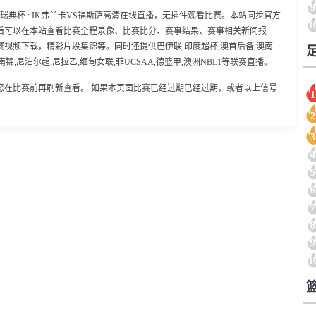
9
15分，瑞典杯 : IK弗兰卡VS福斯萨高清在线直播，无插件观看比赛。本站同步官方
1
后可以在本站查看比赛全程录像、比赛比分、赛事结果、赛事相关新闻报
视频下载，精彩片段集锦等。同时还提供巴伊联,印度超杯,澳首后备,澳南
东南锦,尼泊尔超,尼拉乙,缅甸女联,菲UCSAA,德篮甲,澳洲NBL1等联赛直播。
您在比赛前再刷新查看。 如果本页面比赛已经过期已经过期，或者以上信号
1
2
3
4
5
6
7
8
9
1