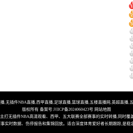
1
2
3
4
5
6
7
8
9
1
,24小时体育直播,无插件NBA直播,西甲直播,足球直播,篮球直播,五楼直播网,英超
版权所有 备案号:
川ICP备2024060423号
网站地图
,主打无插件NBA高清观看、西甲、五大联赛全部赛事的实时转播,同时覆
取赛事实时数据、伤停报告和集锦回放。适合深度体育爱好者长期跟踪,是稳