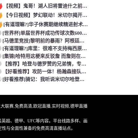
【视频】鬼哥！湖人旧将雷迪什之前在立陶宛联赛大杀四方
【今日视频】梦幻联动！米切尔揭开安东内利的名字贴纸！
[有道理嘛?]华子休赛期继续精进射术！5个点位接球三分全部命
[世界杯]单届世界杯成功传球次数600+球员：罗德里本届75
[马德里竞技]黎明前的暴雨？阿根廷世界杯决赛前最后一堂训练课
[有道理嘛?]库里：很难不支持梅西原来库里也是梅西球迷！
[集锦]哈特用这梗来反驳詹 而詹则在开玩笑地强调0比3和1比
【推荐】哈登与德罗赞的兄弟情，专属硬汉的温情
【好看推荐】攻防一体！杨瀚森接队友传球双手大力灌篮&防守端再
0
[好看推荐]骑记：我听说米切尔哈登和詹姆斯保持联系 但招募不
直播,五大联赛,免费高清,欧冠直播,实时视频,德甲直播
盖英超、德甲、UFC等内容。平台线路多样、画
定性与全面性兼备的免费高清直播站点。