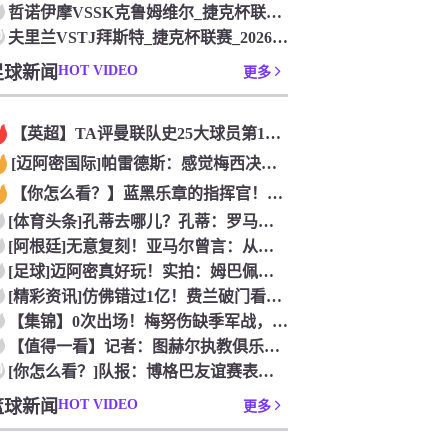
哲诺伊摩VSSK克鲁姆维尔_捷克杯联赛_2026年07月26
0
夫里兰VSTJ拜斯特_捷克杯联赛_2026年07月26日
足球新闻
HOT VIDEO
更多
【英超】TA评曼联队史25大球员第12：“巴斯比宝贝”的绝佳
[迈阿密国际]帕雷德斯：感觉梅西决定了决赛是国家队最后一战，
【你怎么看？】蓝黑乐章的指挥官！优雅的波兰中场节拍器！
[体育头条]孔蒂去哪儿？孔蒂：罗马诺你小子给我管住嘴哈！
[阿根廷]无意复刻！亚马尔曾言：从没想过成为梅西，也不会穿他
[足球]迈阿密真好玩！实拍：姆巴佩和女友被路人拍到在夜店狂欢
[精彩资讯]仿佛错过1亿！费兰破门看台的西班牙传奇欢呼，拉莫
【集锦】0次出场！梅努伤缺季军战，整届1分钟没踢无缘世界杯首
【值得一看】记者：图赫尔执教俱乐部是淘汰赛专家，但在真正压力
0
[你怎么看？]队报：博格巴友谊赛表现不错 戈洛文可能加盟沙特
篮球新闻
HOT VIDEO
更多