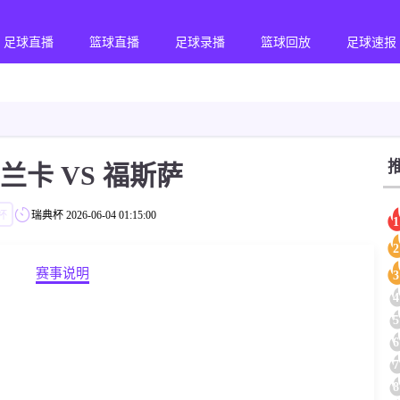
足球直播
篮球直播
足球录播
篮球回放
足球速报
弗兰卡 VS 福斯萨
杯
瑞典杯
2026-06-04 01:15:00
1
2
赛事说明
3
4
5
6
7
8