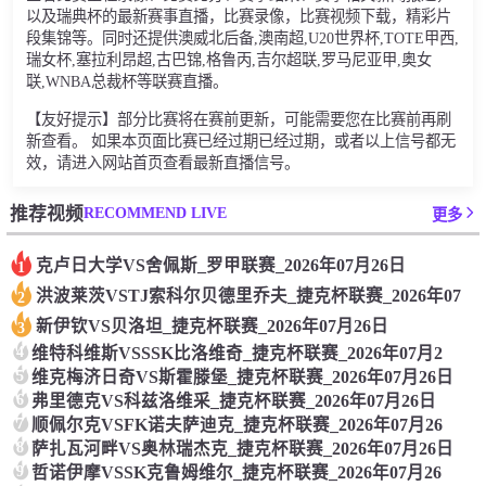
以及瑞典杯的最新赛事直播，比赛录像，比赛视频下载，精彩片
段集锦等。同时还提供澳威北后备,澳南超,U20世界杯,TOTE甲西,
瑞女杯,塞拉利昂超,古巴锦,格鲁丙,吉尔超联,罗马尼亚甲,奥女
联,WNBA总裁杯等联赛直播。
【友好提示】部分比赛将在赛前更新，可能需要您在比赛前再刷
新查看。 如果本页面比赛已经过期已经过期，或者以上信号都无
效，请进入网站首页查看最新直播信号。
RECOMMEND LIVE
推荐视频
更多
克卢日大学VS舍佩斯_罗甲联赛_2026年07月26日
1
洪波莱茨VSTJ索科尔贝德里乔夫_捷克杯联赛_2026年07
2
新伊钦VS贝洛坦_捷克杯联赛_2026年07月26日
3
4
维特科维斯VSSSK比洛维奇_捷克杯联赛_2026年07月2
5
维克梅济日奇VS斯霍滕堡_捷克杯联赛_2026年07月26日
6
弗里德克VS科兹洛维采_捷克杯联赛_2026年07月26日
7
顺佩尔克VSFK诺夫萨迪克_捷克杯联赛_2026年07月26
8
萨扎瓦河畔VS奥林瑞杰克_捷克杯联赛_2026年07月26日
9
哲诺伊摩VSSK克鲁姆维尔_捷克杯联赛_2026年07月26