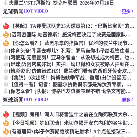
10
夫里兰VSTJ拜斯特_捷克杯联赛_2026年07月26日
HOT VIDEO
足球新闻
更多
【英超】TA评曼联队史25大球员第12：“巴斯比宝贝”的绝佳
1
[迈阿密国际]帕雷德斯：感觉梅西决定了决赛是国家队最后一战，
2
【你怎么看？】蓝黑乐章的指挥官！优雅的波兰中场节拍器！
3
4
[体育头条]孔蒂去哪儿？孔蒂：罗马诺你小子给我管住嘴哈！
5
[阿根廷]无意复刻！亚马尔曾言：从没想过成为梅西，也不会穿他
6
[足球]迈阿密真好玩！实拍：姆巴佩和女友被路人拍到在夜店狂欢
7
[精彩资讯]仿佛错过1亿！费兰破门看台的西班牙传奇欢呼，拉莫
8
【集锦】0次出场！梅努伤缺季军战，整届1分钟没踢无缘世界杯首
9
【值得一看】记者：图赫尔执教俱乐部是淘汰赛专家，但在真正压力
10
[你怎么看？]队报：博格巴友谊赛表现不错 戈洛文可能加盟沙特
HOT VIDEO
篮球新闻
更多
【视频】鬼哥！湖人旧将雷迪什之前在立陶宛联赛大杀四方
1
【今日视频】梦幻联动！米切尔揭开安东内利的名字贴纸！
2
[有道理嘛?]华子休赛期继续精进射术！5个点位接球三分全部命
3