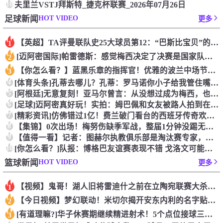
10
夫里兰VSTJ拜斯特_捷克杯联赛_2026年07月26日
HOT VIDEO
足球新闻
更多
【英超】TA评曼联队史25大球员第12：“巴斯比宝贝”的绝佳
1
[迈阿密国际]帕雷德斯：感觉梅西决定了决赛是国家队最后一战，
2
【你怎么看？】蓝黑乐章的指挥官！优雅的波兰中场节拍器！
3
4
[体育头条]孔蒂去哪儿？孔蒂：罗马诺你小子给我管住嘴哈！
5
[阿根廷]无意复刻！亚马尔曾言：从没想过成为梅西，也不会穿他
6
[足球]迈阿密真好玩！实拍：姆巴佩和女友被路人拍到在夜店狂欢
7
[精彩资讯]仿佛错过1亿！费兰破门看台的西班牙传奇欢呼，拉莫
8
【集锦】0次出场！梅努伤缺季军战，整届1分钟没踢无缘世界杯首
9
【值得一看】记者：图赫尔执教俱乐部是淘汰赛专家，但在真正压力
10
[你怎么看？]队报：博格巴友谊赛表现不错 戈洛文可能加盟沙特
HOT VIDEO
篮球新闻
更多
【视频】鬼哥！湖人旧将雷迪什之前在立陶宛联赛大杀四方
1
【今日视频】梦幻联动！米切尔揭开安东内利的名字贴纸！
2
[有道理嘛?]华子休赛期继续精进射术！5个点位接球三分全部命
3