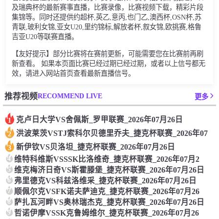
及瑞典杯的最新赛事直播，比赛录像，比赛视频下载，精彩片段
集锦等。同时还提供约超杯,英乙,意丙,也门乙,澳西杯,OSN杯,苏
青联,玻利女锦,亚女U20,里约锦标,解放者杯,叙女锦,欧挑赛,格鲁
吉亚U20等联赛直播。
【友好提示】部分比赛将在赛前更新，可能需要您在比赛前再刷
新查看。 如果本页面比赛已经过期已经过期，或者以上信号都无
效，请进入网站首页查看最新直播信号。
RECOMMEND LIVE
推荐视频
更多
克卢日大学VS舍佩斯_罗甲联赛_2026年07月26日
1
洪波莱茨VSTJ索科尔贝德里乔夫_捷克杯联赛_2026年07
2
新伊钦VS贝洛坦_捷克杯联赛_2026年07月26日
3
4
维特科维斯VSSSK比洛维奇_捷克杯联赛_2026年07月2
5
维克梅济日奇VS斯霍滕堡_捷克杯联赛_2026年07月26日
6
弗里德克VS科兹洛维采_捷克杯联赛_2026年07月26日
7
顺佩尔克VSFK诺夫萨迪克_捷克杯联赛_2026年07月26
8
萨扎瓦河畔VS奥林瑞杰克_捷克杯联赛_2026年07月26日
9
哲诺伊摩VSSK克鲁姆维尔_捷克杯联赛_2026年07月26