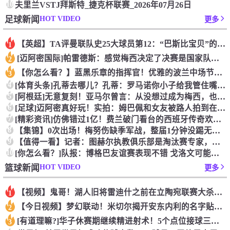
10
夫里兰VSTJ拜斯特_捷克杯联赛_2026年07月26日
HOT VIDEO
足球新闻
更多
【英超】TA评曼联队史25大球员第12：“巴斯比宝贝”的绝佳
1
[迈阿密国际]帕雷德斯：感觉梅西决定了决赛是国家队最后一战，
2
【你怎么看？】蓝黑乐章的指挥官！优雅的波兰中场节拍器！
3
4
[体育头条]孔蒂去哪儿？孔蒂：罗马诺你小子给我管住嘴哈！
5
[阿根廷]无意复刻！亚马尔曾言：从没想过成为梅西，也不会穿他
6
[足球]迈阿密真好玩！实拍：姆巴佩和女友被路人拍到在夜店狂欢
7
[精彩资讯]仿佛错过1亿！费兰破门看台的西班牙传奇欢呼，拉莫
8
【集锦】0次出场！梅努伤缺季军战，整届1分钟没踢无缘世界杯首
9
【值得一看】记者：图赫尔执教俱乐部是淘汰赛专家，但在真正压力
10
[你怎么看？]队报：博格巴友谊赛表现不错 戈洛文可能加盟沙特
HOT VIDEO
篮球新闻
更多
【视频】鬼哥！湖人旧将雷迪什之前在立陶宛联赛大杀四方
1
【今日视频】梦幻联动！米切尔揭开安东内利的名字贴纸！
2
[有道理嘛?]华子休赛期继续精进射术！5个点位接球三分全部命
3