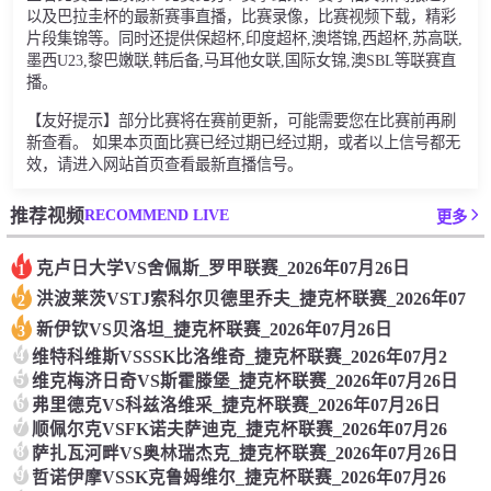
以及巴拉圭杯的最新赛事直播，比赛录像，比赛视频下载，精彩
片段集锦等。同时还提供保超杯,印度超杯,澳塔锦,西超杯,苏高联,
墨西U23,黎巴嫩联,韩后备,马耳他女联,国际女锦,澳SBL等联赛直
播。
【友好提示】部分比赛将在赛前更新，可能需要您在比赛前再刷
新查看。 如果本页面比赛已经过期已经过期，或者以上信号都无
效，请进入网站首页查看最新直播信号。
RECOMMEND LIVE
推荐视频
更多
克卢日大学VS舍佩斯_罗甲联赛_2026年07月26日
1
洪波莱茨VSTJ索科尔贝德里乔夫_捷克杯联赛_2026年07
2
新伊钦VS贝洛坦_捷克杯联赛_2026年07月26日
3
4
维特科维斯VSSSK比洛维奇_捷克杯联赛_2026年07月2
5
维克梅济日奇VS斯霍滕堡_捷克杯联赛_2026年07月26日
6
弗里德克VS科兹洛维采_捷克杯联赛_2026年07月26日
7
顺佩尔克VSFK诺夫萨迪克_捷克杯联赛_2026年07月26
8
萨扎瓦河畔VS奥林瑞杰克_捷克杯联赛_2026年07月26日
9
哲诺伊摩VSSK克鲁姆维尔_捷克杯联赛_2026年07月26