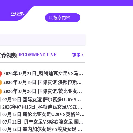
篮球速报
其他赛事
推荐视频
RECOMMEND LIVE
更多
2026年07月21日_科特迪瓦女足VS马里女足 国际友谊直
2026年07月19日 国际友谊 洪都拉斯女足U17VS萨尔
2026年07月20日 国际友谊:赞比亚女足VS阿尔及利亚女
07月19日 国际友谊 萨尔瓦多U20VS帕丘卡U23[免费
2026年07月15日_科特迪瓦女足VS加纳女足 国际友谊直
07月15日 哥伦比亚女足U20VS英格兰女足U20 国际友
07月12日_贝宁女足VS喀麦隆女足 国际友谊直播 在线观看
07月12日 塞内加尔女足VS埃及女足 国际友谊[比赛在线观