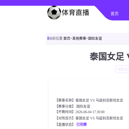
首页
>
>
当前位置:
首页
其他赛事
国际友谊
泰国女足 
国际友
【赛事名称】泰国女足 VS 乌兹别克斯坦女足
【赛事分类】
国际友谊
【开赛时间】2026-06-04 17:30:00
【对阵双方】泰国女足 VS 乌兹别克斯坦女足
【直播状态】
已完赛