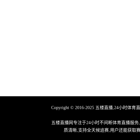
Copyright © 2016-2025 五楼直播
五楼直播网专注于24小时不间断体育直播服务
质清晰,支持全天候追赛,用户还能获