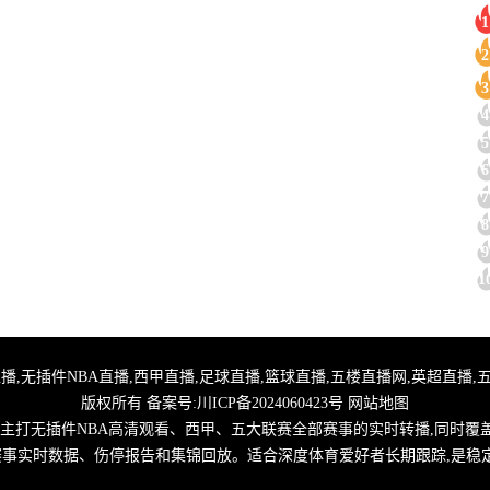
1
2
3
4
5
6
7
8
9
1
,24小时体育直播,无插件NBA直播,西甲直播,足球直播,篮球直播,五楼直播网,英超
版权所有 备案号:
川ICP备2024060423号
网站地图
,主打无插件NBA高清观看、西甲、五大联赛全部赛事的实时转播,同时覆
取赛事实时数据、伤停报告和集锦回放。适合深度体育爱好者长期跟踪,是稳