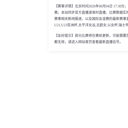
【赛事详情】北京时间2026年06月04日 17:
赛。本站同步官方直播源准时直播，比赛数据实
赛事相关新闻报道，以及国际友谊赛的最新赛事
U21,U23亚洲杯,太平洋女运,北欧女,以女杯,瑞
【友好提示】部分比赛将在赛前更新，可能需要
都无效，请进入网站首页查看最新直播信号。