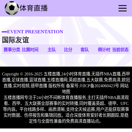
首页
足球直播
EVENT PRESENTATION
国际友谊
篮球直播
足球录播
赛事分类
比赛时间
主队
比分
客队
倒计时
当前状态
篮球回放
足球速报
Copyright © 2016-2025 五楼直播,24小时体育直播,无插件NBA直播,西甲
篮球速报
直播,足球直播,篮球直播,五楼直播网,英超直播,五大联赛,免费高清,欧冠
其他赛事
直播,实时视频,德甲直播 版权所有 备案号:
川ICP备2024060423号
网站
地图
五楼直播网专注于24小时不间断体育直播服务,主打无插件NBA高清观
看、西甲、五大联赛全部赛事的实时转播,同时覆盖英超、德甲、UFC
等内容。平台线路多样、画质清晰,支持全天候追赛,用户还能获取赛事
实时数据、伤停报告和集锦回放。适合深度体育爱好者长期跟踪,是稳
定性与全面性兼备的免费高清直播站点。