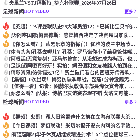
10
夫里兰VSTJ拜斯特_捷克杯联赛_2026年07月26日
HOT VIDEO
足球新闻
更多
【英超】TA评曼联队史25大球员第12：“巴斯比宝贝”的绝佳
1
[迈阿密国际]帕雷德斯：感觉梅西决定了决赛是国家队最后一战，
2
【你怎么看？】蓝黑乐章的指挥官！优雅的波兰中场节拍器！
3
4
[体育头条]孔蒂去哪儿？孔蒂：罗马诺你小子给我管住嘴哈！
5
[阿根廷]无意复刻！亚马尔曾言：从没想过成为梅西，也不会穿他
6
[足球]迈阿密真好玩！实拍：姆巴佩和女友被路人拍到在夜店狂欢
7
[精彩资讯]仿佛错过1亿！费兰破门看台的西班牙传奇欢呼，拉莫
8
【集锦】0次出场！梅努伤缺季军战，整届1分钟没踢无缘世界杯首
9
【值得一看】记者：图赫尔执教俱乐部是淘汰赛专家，但在真正压力
10
[你怎么看？]队报：博格巴友谊赛表现不错 戈洛文可能加盟沙特
HOT VIDEO
篮球新闻
更多
【视频】鬼哥！湖人旧将雷迪什之前在立陶宛联赛大杀四方
1
【今日视频】梦幻联动！米切尔揭开安东内利的名字贴纸！
2
[有道理嘛?]华子休赛期继续精进射术！5个点位接球三分全部命
3