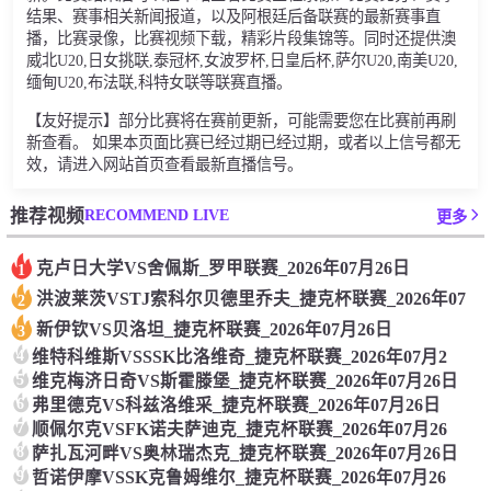
结果、赛事相关新闻报道，以及阿根廷后备联赛的最新赛事直
播，比赛录像，比赛视频下载，精彩片段集锦等。同时还提供澳
威北U20,日女挑联,泰冠杯,女波罗杯,日皇后杯,萨尔U20,南美U20,
缅甸U20,布法联,科特女联等联赛直播。
【友好提示】部分比赛将在赛前更新，可能需要您在比赛前再刷
新查看。 如果本页面比赛已经过期已经过期，或者以上信号都无
效，请进入网站首页查看最新直播信号。
RECOMMEND LIVE
推荐视频
更多
克卢日大学VS舍佩斯_罗甲联赛_2026年07月26日
1
洪波莱茨VSTJ索科尔贝德里乔夫_捷克杯联赛_2026年07
2
新伊钦VS贝洛坦_捷克杯联赛_2026年07月26日
3
4
维特科维斯VSSSK比洛维奇_捷克杯联赛_2026年07月2
5
维克梅济日奇VS斯霍滕堡_捷克杯联赛_2026年07月26日
6
弗里德克VS科兹洛维采_捷克杯联赛_2026年07月26日
7
顺佩尔克VSFK诺夫萨迪克_捷克杯联赛_2026年07月26
8
萨扎瓦河畔VS奥林瑞杰克_捷克杯联赛_2026年07月26日
9
哲诺伊摩VSSK克鲁姆维尔_捷克杯联赛_2026年07月26