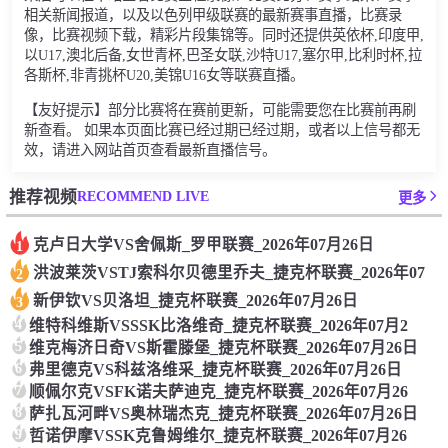
相关新闻报道，以及以色列甲级联赛的最新赛事直播，比赛录
像，比赛视频下载，精彩片段集锦等。同时还提供英依杯,印度甲,
以U17,澳北后备,女世青杯,巴圣女联,沙特U17,塞尔甲,比利时杯,拉
各斯杯,非青挑杯U20,美锦U16女等联赛直播。
【友好提示】部分比赛将在赛前更新，可能需要您在比赛前再刷
新查看。 如果本页面比赛已经过期已经过期，或者以上信号都无
效，请进入网站首页查看最新直播信号。
RECOMMEND LIVE
推荐视频
更多
克卢日大学VS舍佩斯_罗甲联赛_2026年07月26日
1
洪波莱茨VSTJ索科尔贝德里乔夫_捷克杯联赛_2026年07
2
新伊钦VS贝洛坦_捷克杯联赛_2026年07月26日
3
4
维特科维斯VSSSK比洛维奇_捷克杯联赛_2026年07月2
5
维克梅济日奇VS斯霍滕堡_捷克杯联赛_2026年07月26日
6
弗里德克VS科兹洛维采_捷克杯联赛_2026年07月26日
7
顺佩尔克VSFK诺夫萨迪克_捷克杯联赛_2026年07月26
8
萨扎瓦河畔VS奥林瑞杰克_捷克杯联赛_2026年07月26日
9
哲诺伊摩VSSK克鲁姆维尔_捷克杯联赛_2026年07月26