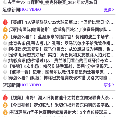
10
夫里兰VSTJ拜斯特_捷克杯联赛_2026年07月26日
HOT VIDEO
足球新闻
更多
【英超】TA评曼联队史25大球员第12：“巴斯比宝贝”的绝佳
1
[迈阿密国际]帕雷德斯：感觉梅西决定了决赛是国家队最后一战，
2
【你怎么看？】蓝黑乐章的指挥官！优雅的波兰中场节拍器！
3
4
[体育头条]孔蒂去哪儿？孔蒂：罗马诺你小子给我管住嘴哈！
5
[阿根廷]无意复刻！亚马尔曾言：从没想过成为梅西，也不会穿他
6
[足球]迈阿密真好玩！实拍：姆巴佩和女友被路人拍到在夜店狂欢
7
[精彩资讯]仿佛错过1亿！费兰破门看台的西班牙传奇欢呼，拉莫
8
【集锦】0次出场！梅努伤缺季军战，整届1分钟没踢无缘世界杯首
9
【值得一看】记者：图赫尔执教俱乐部是淘汰赛专家，但在真正压力
10
[你怎么看？]队报：博格巴友谊赛表现不错 戈洛文可能加盟沙特
HOT VIDEO
篮球新闻
更多
【视频】鬼哥！湖人旧将雷迪什之前在立陶宛联赛大杀四方
1
【今日视频】梦幻联动！米切尔揭开安东内利的名字贴纸！
2
[有道理嘛?]华子休赛期继续精进射术！5个点位接球三分全部命
3