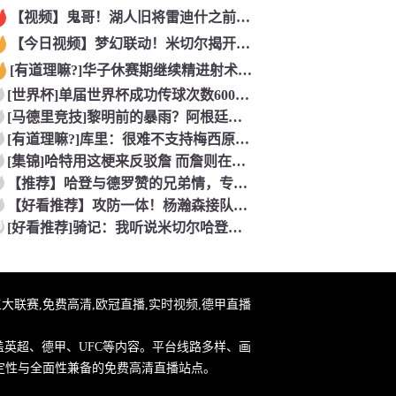
【视频】鬼哥！湖人旧将雷迪什之前在立陶宛联赛大杀四方
【今日视频】梦幻联动！米切尔揭开安东内利的名字贴纸！
[有道理嘛?]华子休赛期继续精进射术！5个点位接球三分全部命
[世界杯]单届世界杯成功传球次数600+球员：罗德里本届75
[马德里竞技]黎明前的暴雨？阿根廷世界杯决赛前最后一堂训练课
[有道理嘛?]库里：很难不支持梅西原来库里也是梅西球迷！
[集锦]哈特用这梗来反驳詹 而詹则在开玩笑地强调0比3和1比
【推荐】哈登与德罗赞的兄弟情，专属硬汉的温情
【好看推荐】攻防一体！杨瀚森接队友传球双手大力灌篮&防守端再
0
[好看推荐]骑记：我听说米切尔哈登和詹姆斯保持联系 但招募不
直播,五大联赛,免费高清,欧冠直播,实时视频,德甲直播
盖英超、德甲、UFC等内容。平台线路多样、画
定性与全面性兼备的免费高清直播站点。