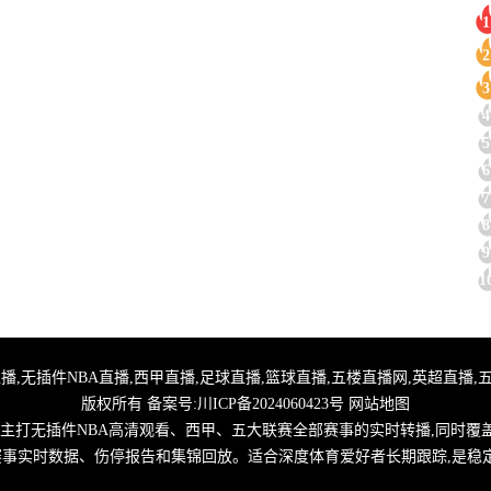
1
2
3
4
5
6
7
8
9
1
,24小时体育直播,无插件NBA直播,西甲直播,足球直播,篮球直播,五楼直播网,英超
版权所有 备案号:
川ICP备2024060423号
网站地图
,主打无插件NBA高清观看、西甲、五大联赛全部赛事的实时转播,同时覆
取赛事实时数据、伤停报告和集锦回放。适合深度体育爱好者长期跟踪,是稳