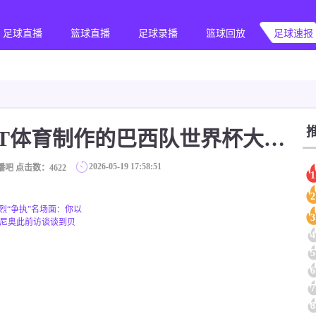
足球直播
篮球直播
足球录播
篮球回放
足球速报
[巴西]超燃！巴西TNT体育制作的巴西队世界杯大名单官宣视频
2026-05-19 17:58:51
播吧 点击数：
4622
1
2
烈“争执”名场面：你以
3
里尼奥此前访谈谈到贝
4
5
6
7
8