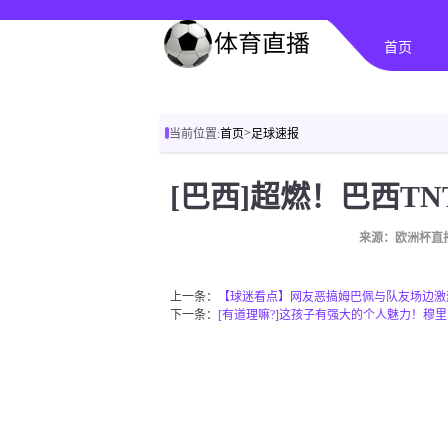
首页
>
当前位置:
首页
足球速报
来源：欧洲杯直
上一条：
【球迷看点】网友恶搞姆巴佩与队友场边激
下一条：
[有道理嘛?]这孩子有强大的个人魅力！穆