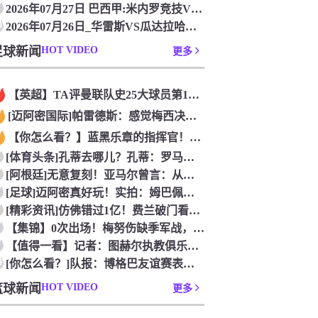
2026年07月27日 巴西甲:米内罗竞技VS帕尔梅拉斯_免
0
2026年07月26日_华雷斯VS瓜达拉哈拉 墨西超直播 在
足球新闻
HOT VIDEO
更多
【英超】TA评曼联队史25大球员第12：“巴斯比宝贝”的绝佳
[迈阿密国际]帕雷德斯：感觉梅西决定了决赛是国家队最后一战，
【你怎么看？】蓝黑乐章的指挥官！优雅的波兰中场节拍器！
[体育头条]孔蒂去哪儿？孔蒂：罗马诺你小子给我管住嘴哈！
[阿根廷]无意复刻！亚马尔曾言：从没想过成为梅西，也不会穿他
[足球]迈阿密真好玩！实拍：姆巴佩和女友被路人拍到在夜店狂欢
[精彩资讯]仿佛错过1亿！费兰破门看台的西班牙传奇欢呼，拉莫
【集锦】0次出场！梅努伤缺季军战，整届1分钟没踢无缘世界杯首
【值得一看】记者：图赫尔执教俱乐部是淘汰赛专家，但在真正压力
0
[你怎么看？]队报：博格巴友谊赛表现不错 戈洛文可能加盟沙特
篮球新闻
HOT VIDEO
更多