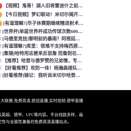
【视频】鬼哥！湖人旧将雷迪什之前在立陶宛联赛大杀四方
【今日视频】梦幻联动！米切尔揭开安东内利的名字贴纸！
[有道理嘛?]华子休赛期继续精进射术！5个点位接球三分全部命
[世界杯]单届世界杯成功传球次数600+球员：罗德里本届75
[马德里竞技]黎明前的暴雨？阿根廷世界杯决赛前最后一堂训练课
[有道理嘛?]库里：很难不支持梅西原来库里也是梅西球迷！
[集锦]哈特用这梗来反驳詹 而詹则在开玩笑地强调0比3和1比
【推荐】哈登与德罗赞的兄弟情，专属硬汉的温情
【好看推荐】攻防一体！杨瀚森接队友传球双手大力灌篮&防守端再
0
[好看推荐]骑记：我听说米切尔哈登和詹姆斯保持联系 但招募不
直播,五大联赛,免费高清,欧冠直播,实时视频,德甲直播
盖英超、德甲、UFC等内容。平台线路多样、画
定性与全面性兼备的免费高清直播站点。