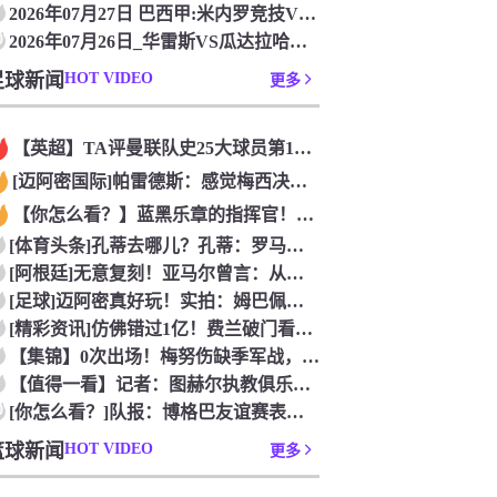
2026年07月27日 巴西甲:米内罗竞技VS帕尔梅拉斯_免
0
2026年07月26日_华雷斯VS瓜达拉哈拉 墨西超直播 在
足球新闻
HOT VIDEO
更多
【英超】TA评曼联队史25大球员第12：“巴斯比宝贝”的绝佳
[迈阿密国际]帕雷德斯：感觉梅西决定了决赛是国家队最后一战，
【你怎么看？】蓝黑乐章的指挥官！优雅的波兰中场节拍器！
[体育头条]孔蒂去哪儿？孔蒂：罗马诺你小子给我管住嘴哈！
[阿根廷]无意复刻！亚马尔曾言：从没想过成为梅西，也不会穿他
[足球]迈阿密真好玩！实拍：姆巴佩和女友被路人拍到在夜店狂欢
[精彩资讯]仿佛错过1亿！费兰破门看台的西班牙传奇欢呼，拉莫
【集锦】0次出场！梅努伤缺季军战，整届1分钟没踢无缘世界杯首
【值得一看】记者：图赫尔执教俱乐部是淘汰赛专家，但在真正压力
0
[你怎么看？]队报：博格巴友谊赛表现不错 戈洛文可能加盟沙特
篮球新闻
HOT VIDEO
更多