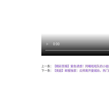
上一条：
【精彩剪辑】紫色诱惑！同曦啦啦队的小姐
下一条：
【英超】邮报独家：瓜帅离开曼城后，热门