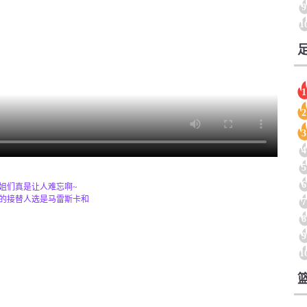
9
1
1
2
3
4
5
6
姐们真是让人难忘啊~
的接替人选是马雷斯卡和
7
8
9
1