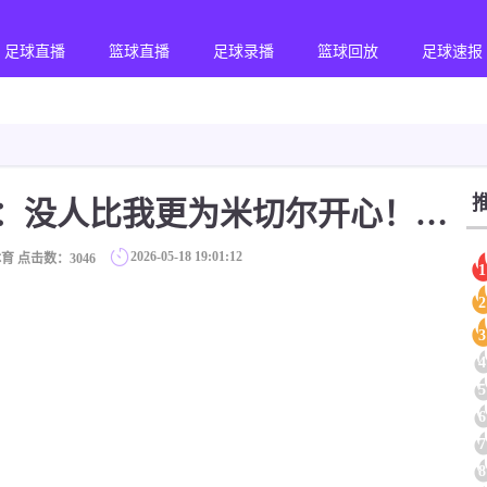
足球直播
篮球直播
足球录播
篮球回放
足球速报
【体育视频】梅里尔：没人比我更为米切尔开心！他人特好！在爵士我们就认识！
2026-05-18 19:01:12
育 点击数：
3046
1
2
3
4
5
6
7
8