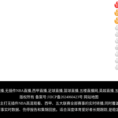
1
2
3
4
5
6
7
8
9
1
,24小时体育直播,无插件NBA直播,西甲直播,足球直播,篮球直播,五楼直播网,英超
版权所有 备案号:
川ICP备2024060423号
网站地图
,主打无插件NBA高清观看、西甲、五大联赛全部赛事的实时转播,同时覆
取赛事实时数据、伤停报告和集锦回放。适合深度体育爱好者长期跟踪,是稳