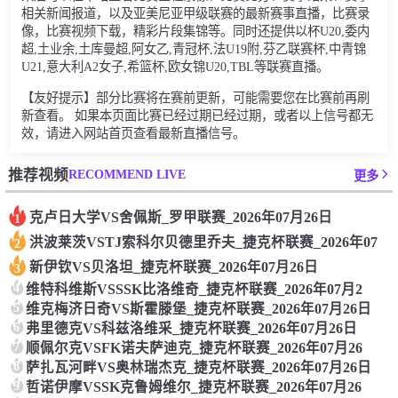
相关新闻报道，以及亚美尼亚甲级联赛的最新赛事直播，比赛录
像，比赛视频下载，精彩片段集锦等。同时还提供以杯U20,委内
超,土业余,土库曼超,阿女乙,青冠杯,法U19附,芬乙联赛杯,中青锦
U21,意大利A2女子,希篮杯,欧女锦U20,TBL等联赛直播。
【友好提示】部分比赛将在赛前更新，可能需要您在比赛前再刷
新查看。 如果本页面比赛已经过期已经过期，或者以上信号都无
效，请进入网站首页查看最新直播信号。
RECOMMEND LIVE
推荐视频
更多
克卢日大学VS舍佩斯_罗甲联赛_2026年07月26日
1
洪波莱茨VSTJ索科尔贝德里乔夫_捷克杯联赛_2026年07
2
新伊钦VS贝洛坦_捷克杯联赛_2026年07月26日
3
4
维特科维斯VSSSK比洛维奇_捷克杯联赛_2026年07月2
5
维克梅济日奇VS斯霍滕堡_捷克杯联赛_2026年07月26日
6
弗里德克VS科兹洛维采_捷克杯联赛_2026年07月26日
7
顺佩尔克VSFK诺夫萨迪克_捷克杯联赛_2026年07月26
8
萨扎瓦河畔VS奥林瑞杰克_捷克杯联赛_2026年07月26日
9
哲诺伊摩VSSK克鲁姆维尔_捷克杯联赛_2026年07月26