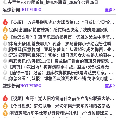
10
夫里兰VSTJ拜斯特_捷克杯联赛_2026年07月26日
HOT VIDEO
足球新闻
更多
【英超】TA评曼联队史25大球员第12：“巴斯比宝贝”的绝佳
1
[迈阿密国际]帕雷德斯：感觉梅西决定了决赛是国家队最后一战，
2
【你怎么看？】蓝黑乐章的指挥官！优雅的波兰中场节拍器！
3
4
[体育头条]孔蒂去哪儿？孔蒂：罗马诺你小子给我管住嘴哈！
5
[阿根廷]无意复刻！亚马尔曾言：从没想过成为梅西，也不会穿他
6
[足球]迈阿密真好玩！实拍：姆巴佩和女友被路人拍到在夜店狂欢
7
[精彩资讯]仿佛错过1亿！费兰破门看台的西班牙传奇欢呼，拉莫
8
【集锦】0次出场！梅努伤缺季军战，整届1分钟没踢无缘世界杯首
9
【值得一看】记者：图赫尔执教俱乐部是淘汰赛专家，但在真正压力
10
[你怎么看？]队报：博格巴友谊赛表现不错 戈洛文可能加盟沙特
HOT VIDEO
篮球新闻
更多
【视频】鬼哥！湖人旧将雷迪什之前在立陶宛联赛大杀四方
1
【今日视频】梦幻联动！米切尔揭开安东内利的名字贴纸！
2
[有道理嘛?]华子休赛期继续精进射术！5个点位接球三分全部命
3