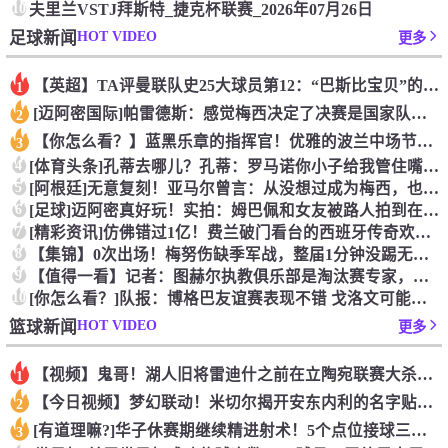
10
夫里兰VSTJ拜斯特_捷克杯联赛_2026年07月26日
HOT VIDEO
足球新闻
更多
【英超】TA评曼联队史25大球员第12：“巴斯比宝贝”的绝佳
1
[迈阿密国际]帕雷德斯：感觉梅西决定了决赛是国家队最后一战，
2
【你怎么看？】蓝黑乐章的指挥官！优雅的波兰中场节拍器！
3
4
[体育头条]孔蒂去哪儿？孔蒂：罗马诺你小子给我管住嘴哈！
5
[阿根廷]无意复刻！亚马尔曾言：从没想过成为梅西，也不会穿他
6
[足球]迈阿密真好玩！实拍：姆巴佩和女友被路人拍到在夜店狂欢
7
[精彩资讯]仿佛错过1亿！费兰破门看台的西班牙传奇欢呼，拉莫
8
【集锦】0次出场！梅努伤缺季军战，整届1分钟没踢无缘世界杯首
9
【值得一看】记者：图赫尔执教俱乐部是淘汰赛专家，但在真正压力
10
[你怎么看？]队报：博格巴友谊赛表现不错 戈洛文可能加盟沙特
HOT VIDEO
篮球新闻
更多
【视频】鬼哥！湖人旧将雷迪什之前在立陶宛联赛大杀四方
1
【今日视频】梦幻联动！米切尔揭开安东内利的名字贴纸！
2
[有道理嘛?]华子休赛期继续精进射术！5个点位接球三分全部命
3