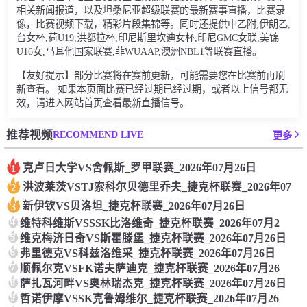
相关新闻报道，以及坦桑尼亚超级联赛的最新赛事直播，比赛录
像，比赛视频下载，精彩片段集锦等。同时还提供中乙附,伊朗乙,
台女杯,荷U19,洪都拉杯,印尼斯里坎迪女杯,印尼GMC女联,美锦
U16女,马耳他国家联赛,菲WUAAP,澳洲NBL1等联赛直播。
【友好提示】部分比赛将在赛前更新，可能需要您在比赛前再刷
新查看。 如果本页面比赛已经过期已经过期，或者以上信号都无
效，请进入网站首页查看最新直播信号。
RECOMMEND LIVE
推荐视频
更多
克卢日大学VS舍佩斯_罗甲联赛_2026年07月26日
1
洪波莱茨VSTJ索科尔贝德里乔夫_捷克杯联赛_2026年07
2
新伊钦VS贝洛坦_捷克杯联赛_2026年07月26日
3
4
维特科维斯VSSSK比洛维奇_捷克杯联赛_2026年07月2
5
维克梅济日奇VS斯霍滕堡_捷克杯联赛_2026年07月26日
6
弗里德克VS科兹洛维采_捷克杯联赛_2026年07月26日
7
顺佩尔克VSFK诺夫萨迪克_捷克杯联赛_2026年07月26
8
萨扎瓦河畔VS奥林瑞杰克_捷克杯联赛_2026年07月26日
9
哲诺伊摩VSSK克鲁姆维尔_捷克杯联赛_2026年07月26