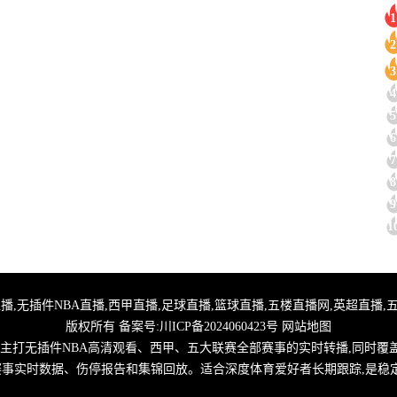
1
2
3
4
5
6
7
8
9
1
,24小时体育直播,无插件NBA直播,西甲直播,足球直播,篮球直播,五楼直播网,英超
版权所有 备案号:
川ICP备2024060423号
网站地图
,主打无插件NBA高清观看、西甲、五大联赛全部赛事的实时转播,同时覆
取赛事实时数据、伤停报告和集锦回放。适合深度体育爱好者长期跟踪,是稳