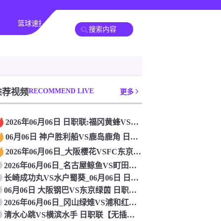
篮球速报
其他赛事
推荐视频
RECOMMEND LIVE
更多
2026年06月06日 日职联:福冈黄蜂VS千叶市原_在线观
06月06日 神户胜利船VS鹿岛鹿角 日职联 免费直播
2026年06月06日_大阪樱花VSFC东京 日职联直播 在
2026年06月06日_名古屋鲸鱼VS町田泽维亚 日职联直播
长崎成功丸VS水户蜀葵_06月06日 日职联在线观看比赛
06月06日 大阪钢巴VS东京绿茵 日职联 免费直播
2026年06月06日_冈山绿雉VS浦和红钻 日职联直播 高
清水心跳VS横滨水手 日职联【无插件直播】_2026年06月