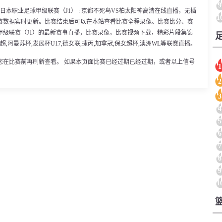
9
0分，日本职业足球甲级联赛（J1） : 京都不死鸟VS柏太阳神高清在线直播，无插
1
赛数据实时更新。比赛结束后可以在本站查看比赛全程录像、比赛比分、赛
甲级联赛（J1）的最新赛事直播，比赛录像，比赛视频下载，精彩片段集锦
超,阿曼苏杯,发展杯U17,德女联,捷丙,加拿冠,保女超杯,澳洲WL等联赛直播。
您在比赛前再刷新查看。 如果本页面比赛已经过期已经过期，或者以上信号
1
2
3
4
5
6
7
8
9
1