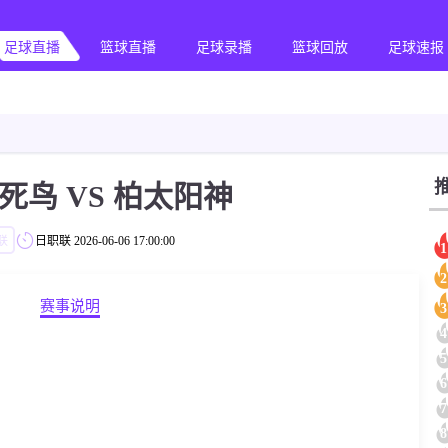
足球直播
篮球直播
足球录播
篮球回放
足球速报
死鸟 VS 柏太阳神
联
日职联
2026-06-06 17:00:00
1
2
赛事说明
3
4
5
6
7
8