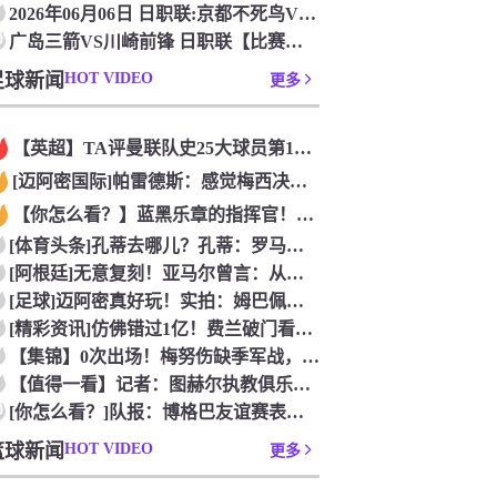
2026年06月06日 日职联:京都不死鸟VS柏太阳神_无插
0
广岛三箭VS川崎前锋 日职联【比赛直播】_2026年06月0
足球新闻
HOT VIDEO
更多
【英超】TA评曼联队史25大球员第12：“巴斯比宝贝”的绝佳
[迈阿密国际]帕雷德斯：感觉梅西决定了决赛是国家队最后一战，
【你怎么看？】蓝黑乐章的指挥官！优雅的波兰中场节拍器！
[体育头条]孔蒂去哪儿？孔蒂：罗马诺你小子给我管住嘴哈！
[阿根廷]无意复刻！亚马尔曾言：从没想过成为梅西，也不会穿他
[足球]迈阿密真好玩！实拍：姆巴佩和女友被路人拍到在夜店狂欢
[精彩资讯]仿佛错过1亿！费兰破门看台的西班牙传奇欢呼，拉莫
【集锦】0次出场！梅努伤缺季军战，整届1分钟没踢无缘世界杯首
【值得一看】记者：图赫尔执教俱乐部是淘汰赛专家，但在真正压力
0
[你怎么看？]队报：博格巴友谊赛表现不错 戈洛文可能加盟沙特
篮球新闻
HOT VIDEO
更多