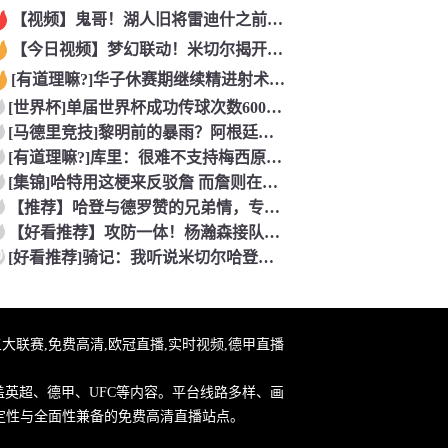
【视频】鬼哥！湖人旧将雷迪什之前在立陶宛联赛大杀四方
【今日视频】梦幻联动！米切尔揭开安东内利的名字贴纸！
[有道理嘛?]华子休赛期继续精进射术！5个点位接球三分全部命
[世界杯]单届世界杯成功传球次数600+球员：罗德里本届75
[马德里竞技]黎明前的暴雨？阿根廷世界杯决赛前最后一堂训练课
[有道理嘛?]库里：很难不支持梅西原来库里也是梅西球迷！
[集锦]哈特用这梗来反驳詹 而詹则在开玩笑地强调0比3和1比
【推荐】哈登与德罗赞的兄弟情，专属硬汉的温情
【好看推荐】攻防一体！杨瀚森接队友传球双手大力灌篮&防守端再
0
[好看推荐]骑记：我听说米切尔哈登和詹姆斯保持联系 但招募不
直播,五大联赛,免费高清,欧冠直播,实时视频,德甲直播
盖英超、德甲、UFC等内容。平台线路多样、画
定性与全面性兼备的免费高清直播站点。