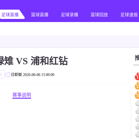
足球直播
篮球直播
足球录播
篮球回放
足球速报
雉 VS 浦和红钻
联
日职联
2026-06-06 15:00:00
1
2
赛事说明
3
4
5
6
7
8