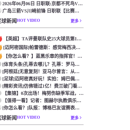
2026年06月06日 日职联:京都不死鸟VS柏太阳神_无插
0
广岛三箭VS川崎前锋 日职联【比赛直播】_2026年06月0
足球新闻
HOT VIDEO
更多
【英超】TA评曼联队史25大球员第12：“巴斯比宝贝”的绝佳
[迈阿密国际]帕雷德斯：感觉梅西决定了决赛是国家队最后一战，
【你怎么看？】蓝黑乐章的指挥官！优雅的波兰中场节拍器！
[体育头条]孔蒂去哪儿？孔蒂：罗马诺你小子给我管住嘴哈！
[阿根廷]无意复刻！亚马尔曾言：从没想过成为梅西，也不会穿他
[足球]迈阿密真好玩！实拍：姆巴佩和女友被路人拍到在夜店狂欢
[精彩资讯]仿佛错过1亿！费兰破门看台的西班牙传奇欢呼，拉莫
【集锦】0次出场！梅努伤缺季军战，整届1分钟没踢无缘世界杯首
【值得一看】记者：图赫尔执教俱乐部是淘汰赛专家，但在真正压力
0
[你怎么看？]队报：博格巴友谊赛表现不错 戈洛文可能加盟沙特
篮球新闻
HOT VIDEO
更多