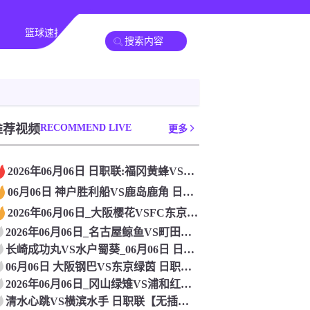
篮球速报
其他赛事
推荐视频
RECOMMEND LIVE
更多
2026年06月06日 日职联:福冈黄蜂VS千叶市原_在线观
06月06日 神户胜利船VS鹿岛鹿角 日职联 免费直播
2026年06月06日_大阪樱花VSFC东京 日职联直播 在
2026年06月06日_名古屋鲸鱼VS町田泽维亚 日职联直播
长崎成功丸VS水户蜀葵_06月06日 日职联在线观看比赛
06月06日 大阪钢巴VS东京绿茵 日职联 免费直播
2026年06月06日_冈山绿雉VS浦和红钻 日职联直播 高
清水心跳VS横滨水手 日职联【无插件直播】_2026年06月