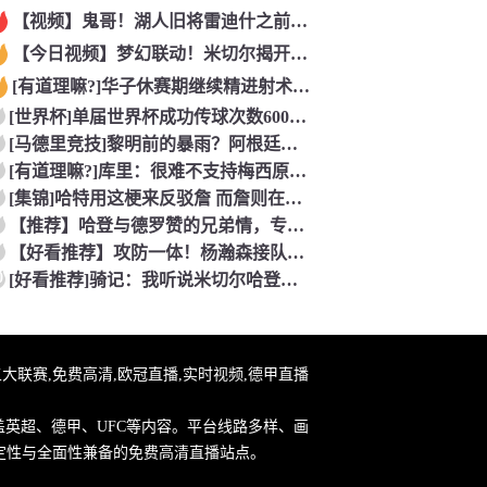
【视频】鬼哥！湖人旧将雷迪什之前在立陶宛联赛大杀四方
【今日视频】梦幻联动！米切尔揭开安东内利的名字贴纸！
[有道理嘛?]华子休赛期继续精进射术！5个点位接球三分全部命
[世界杯]单届世界杯成功传球次数600+球员：罗德里本届75
[马德里竞技]黎明前的暴雨？阿根廷世界杯决赛前最后一堂训练课
[有道理嘛?]库里：很难不支持梅西原来库里也是梅西球迷！
[集锦]哈特用这梗来反驳詹 而詹则在开玩笑地强调0比3和1比
【推荐】哈登与德罗赞的兄弟情，专属硬汉的温情
【好看推荐】攻防一体！杨瀚森接队友传球双手大力灌篮&防守端再
0
[好看推荐]骑记：我听说米切尔哈登和詹姆斯保持联系 但招募不
直播,五大联赛,免费高清,欧冠直播,实时视频,德甲直播
盖英超、德甲、UFC等内容。平台线路多样、画
定性与全面性兼备的免费高清直播站点。