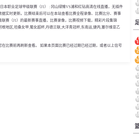
9
0分，日本职业足球甲级联赛（J1） : 冈山绿雉VS浦和红钻高清在线直播，无插件
1
数据实时更新。比赛结束后可以在本站查看比赛全程录像、比赛比分、赛事
级联赛（J1）的最新赛事直播，比赛录像，比赛视频下载，精彩片段集锦
阿根地区,坦桑女甲,葡女超杯,丹德兰联,大洋青冠杯,东南运,捷丙,塞尔维亚乙
1
您在比赛前再刷新查看。 如果本页面比赛已经过期已经过期，或者以上信号
2
3
4
5
6
7
8
9
1