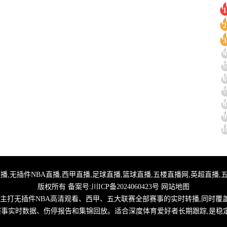
1
2
3
4
5
6
7
8
9
1
,24小时体育直播,无插件NBA直播,西甲直播,足球直播,篮球直播,五楼直播网,英超
版权所有 备案号:
川ICP备2024060423号
网站地图
,主打无插件NBA高清观看、西甲、五大联赛全部赛事的实时转播,同时覆
取赛事实时数据、伤停报告和集锦回放。适合深度体育爱好者长期跟踪,是稳