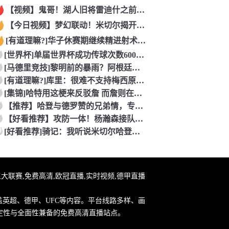
【视频】鬼哥！湖人旧将雷迪什之前在立陶宛联赛大杀四方
【今日视频】梦幻联动！米切尔揭开安东内利的名字贴纸！
[有道理嘛?]华子休赛期继续精进射术！5个点位接球三分全部命
[世界杯]单届世界杯成功传球次数600+球员：罗德里本届75
[马德里竞技]黎明前的暴雨？阿根廷世界杯决赛前最后一堂训练课
[有道理嘛?]库里：很难不支持梅西原来库里也是梅西球迷！
[集锦]哈特用这梗来反驳詹 而詹则在开玩笑地强调0比3和1比
【推荐】哈登与德罗赞的兄弟情，专属硬汉的温情
【好看推荐】攻防一体！杨瀚森接队友传球双手大力灌篮&防守端再
0
[好看推荐]骑记：我听说米切尔哈登和詹姆斯保持联系 但招募不
直播,五大联赛,免费高清,欧冠直播,实时视频,德甲直播
盖英超、德甲、UFC等内容。平台线路多样、画
定性与全面性兼备的免费高清直播站点。