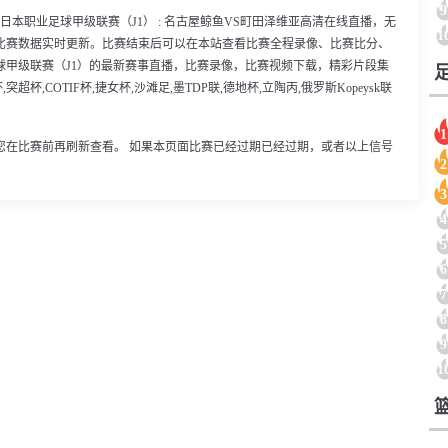
9
0分，日本职业足球甲级联赛（J1） : 名古屋鲸鱼VS町田泽维亚高清在线直播，无
1
比赛数据实时更新。比赛结束后可以在本站查看比赛全程录像、比赛比分、
球甲级联赛（J1）的最新赛事直播，比赛录像，比赛视频下载，精彩片段集
杯,COTIF杯,捷女杯,沙滩足,墨TDP联,德地杯,立陶丙,俄罗斯Kopeysk联
1
您在比赛前再刷新查看。 如果本页面比赛已经过期已经过期，或者以上信号
2
3
4
5
6
7
8
9
1