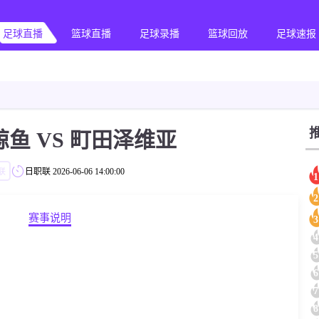
足球直播
篮球直播
足球录播
篮球回放
足球速报
鱼 VS 町田泽维亚
联
日职联
2026-06-06 14:00:00
1
2
赛事说明
3
4
5
6
7
8