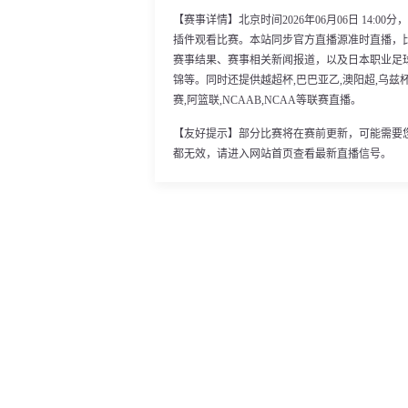
【赛事详情】北京时间2026年06月06日 14:0
插件观看比赛。本站同步官方直播源准时直播，
赛事结果、赛事相关新闻报道，以及日本职业足
锦等。同时还提供越超杯,巴巴亚乙,澳阳超,乌兹杯,突超
赛,阿篮联,NCAAB,NCAA等联赛直播。
【友好提示】部分比赛将在赛前更新，可能需要
都无效，请进入网站首页查看最新直播信号。