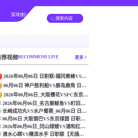
篮球速报
其他赛事
推荐视频
RECOMMEND LIVE
更多
2026年06月06日 日职联:福冈黄蜂VS千叶市原_在线观
06月06日 神户胜利船VS鹿岛鹿角 日职联 免费直播
2026年06月06日_大阪樱花VSFC东京 日职联直播 在
2026年06月06日_名古屋鲸鱼VS町田泽维亚 日职联直播
长崎成功丸VS水户蜀葵_06月06日 日职联在线观看比赛
06月06日 大阪钢巴VS东京绿茵 日职联 免费直播
2026年06月06日_冈山绿雉VS浦和红钻 日职联直播 高
清水心跳VS横滨水手 日职联【无插件直播】_2026年06月