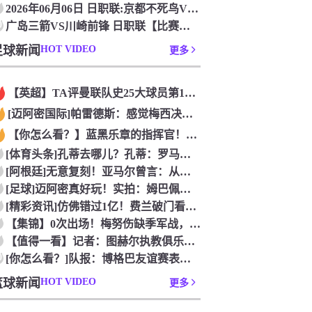
2026年06月06日 日职联:京都不死鸟VS柏太阳神_无插
0
广岛三箭VS川崎前锋 日职联【比赛直播】_2026年06月0
足球新闻
HOT VIDEO
更多
【英超】TA评曼联队史25大球员第12：“巴斯比宝贝”的绝佳
[迈阿密国际]帕雷德斯：感觉梅西决定了决赛是国家队最后一战，
【你怎么看？】蓝黑乐章的指挥官！优雅的波兰中场节拍器！
[体育头条]孔蒂去哪儿？孔蒂：罗马诺你小子给我管住嘴哈！
[阿根廷]无意复刻！亚马尔曾言：从没想过成为梅西，也不会穿他
[足球]迈阿密真好玩！实拍：姆巴佩和女友被路人拍到在夜店狂欢
[精彩资讯]仿佛错过1亿！费兰破门看台的西班牙传奇欢呼，拉莫
【集锦】0次出场！梅努伤缺季军战，整届1分钟没踢无缘世界杯首
【值得一看】记者：图赫尔执教俱乐部是淘汰赛专家，但在真正压力
0
[你怎么看？]队报：博格巴友谊赛表现不错 戈洛文可能加盟沙特
篮球新闻
HOT VIDEO
更多