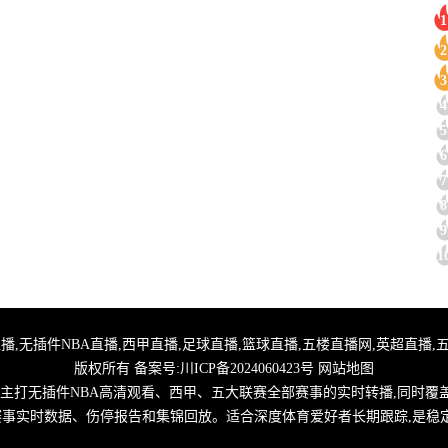
1
2
3
4
5
6
7
8
9
1
,24小时体育直播,无插件NBA直播,西甲直播,足球直播,篮球直播,五楼直播网,英超
版权所有 备案号:
川ICP备2024060423号
网站地图
,主打无插件NBA高清观看、西甲、五大联赛全部赛事的实时转播,同时覆
取赛事实时数据、伤停报告和集锦回放。适合深度体育爱好者长期跟踪,是稳