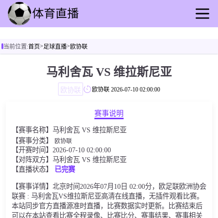
首页
>
>
当前位置:
首页
足球直播
欧协联
足球直播
篮球直播
马利舍瓦 VS 维拉斯尼亚
足球录播
欧协联
欧协联
2026-07-10 02:00:00
篮球回放
足球速报
赛事说明
篮球速报
【赛事名称】马利舍瓦 VS 维拉斯尼亚
其他赛事
【赛事分类】
欧协联
【开赛时间】2026-07-10 02:00:00
【对阵双方】马利舍瓦 VS 维拉斯尼亚
【直播状态】
已完赛
【赛事详情】北京时间2026年07月10日 02:00分，欧足联欧洲协会
联赛 : 马利舍瓦VS维拉斯尼亚高清在线直播，无插件观看比赛。
本站同步官方直播源准时直播，比赛数据实时更新。比赛结束后
可以在本站查看比赛全程录像、比赛比分、赛事结果、赛事相关