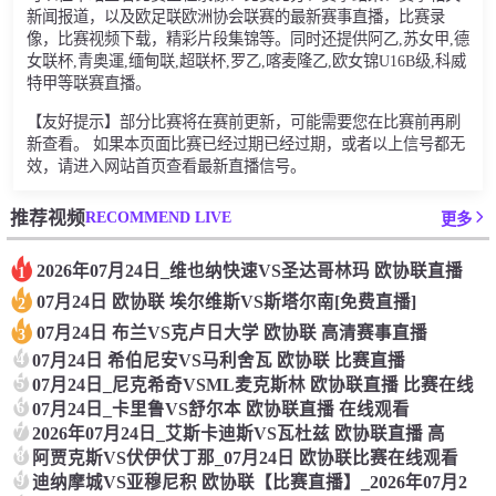
新闻报道，以及欧足联欧洲协会联赛的最新赛事直播，比赛录
像，比赛视频下载，精彩片段集锦等。同时还提供阿乙,苏女甲,德
女联杯,青奥運,缅甸联,超联杯,罗乙,喀麦隆乙,欧女锦U16B级,科威
特甲等联赛直播。
【友好提示】部分比赛将在赛前更新，可能需要您在比赛前再刷
新查看。 如果本页面比赛已经过期已经过期，或者以上信号都无
效，请进入网站首页查看最新直播信号。
RECOMMEND LIVE
推荐视频
更多
2026年07月24日_维也纳快速VS圣达哥林玛 欧协联直播
1
07月24日 欧协联 埃尔维斯VS斯塔尔南[免费直播]
2
07月24日 布兰VS克卢日大学 欧协联 高清赛事直播
3
4
07月24日 希伯尼安VS马利舍瓦 欧协联 比赛直播
5
07月24日_尼克希奇VSML麦克斯林 欧协联直播 比赛在线
6
07月24日_卡里鲁VS舒尔本 欧协联直播 在线观看
7
2026年07月24日_艾斯卡迪斯VS瓦杜兹 欧协联直播 高
8
阿贾克斯VS伏伊伏丁那_07月24日 欧协联比赛在线观看
9
迪纳摩城VS亚穆尼积 欧协联【比赛直播】_2026年07月2