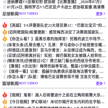
9
迪纳摩城VS亚穆尼积 欧协联【比赛直播】_2026年07月2
10
07月24日_佩特罗古VS巴尼亚卢卡战士 欧协联直播 高清赛
HOT VIDEO
足球新闻
更多
【英超】TA评曼联队史25大球员第12：“巴斯比宝贝”的绝佳
1
[迈阿密国际]帕雷德斯：感觉梅西决定了决赛是国家队最后一战，
2
【你怎么看？】蓝黑乐章的指挥官！优雅的波兰中场节拍器！
3
4
[体育头条]孔蒂去哪儿？孔蒂：罗马诺你小子给我管住嘴哈！
5
[阿根廷]无意复刻！亚马尔曾言：从没想过成为梅西，也不会穿他
6
[足球]迈阿密真好玩！实拍：姆巴佩和女友被路人拍到在夜店狂欢
7
[精彩资讯]仿佛错过1亿！费兰破门看台的西班牙传奇欢呼，拉莫
8
【集锦】0次出场！梅努伤缺季军战，整届1分钟没踢无缘世界杯首
9
【值得一看】记者：图赫尔执教俱乐部是淘汰赛专家，但在真正压力
10
[你怎么看？]队报：博格巴友谊赛表现不错 戈洛文可能加盟沙特
HOT VIDEO
篮球新闻
更多
【视频】鬼哥！湖人旧将雷迪什之前在立陶宛联赛大杀四方
1
【今日视频】梦幻联动！米切尔揭开安东内利的名字贴纸！
2