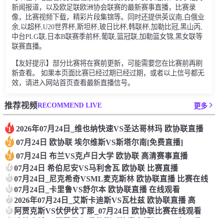
新闻报道，以及欧足联欧洲协会联赛的最新赛事直播，比赛录
像，比赛视频下载，精彩片段集锦等。同时还提供英议南,白俄业
余,以超杯,U20世界杯,斯坦杯,玻日比杯,韩联杯,加勒比冠,黑山丙,
中台PLG联,日本B联赛季前杯,葡联,篮冠联,加勒篮女锦,黑女联等
联赛直播。
【友好提示】部分比赛将在赛前更新，可能需要您在比赛前再刷
新查看。 如果本页面比赛已经过期已经过期，或者以上信号都无
效，请进入网站首页查看最新直播信号。
RECOMMEND LIVE
推荐视频
更多
2026年07月24日_维也纳快速VS圣达哥林玛 欧协联直播
1
07月24日 欧协联 埃尔维斯VS斯塔尔南[免费直播]
2
07月24日 布兰VS克卢日大学 欧协联 高清赛事直播
3
4
07月24日 希伯尼安VS马利舍瓦 欧协联 比赛直播
5
07月24日_尼克希奇VSML麦克斯林 欧协联直播 比赛在线
6
07月24日_卡里鲁VS舒尔本 欧协联直播 在线观看
7
2026年07月24日_艾斯卡迪斯VS瓦杜兹 欧协联直播 高
8
阿贾克斯VS伏伊伏丁那_07月24日 欧协联比赛在线观看