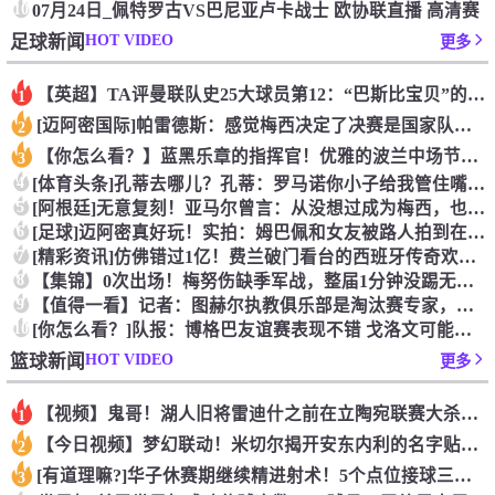
10
07月24日_佩特罗古VS巴尼亚卢卡战士 欧协联直播 高清赛
HOT VIDEO
足球新闻
更多
【英超】TA评曼联队史25大球员第12：“巴斯比宝贝”的绝佳
1
[迈阿密国际]帕雷德斯：感觉梅西决定了决赛是国家队最后一战，
2
【你怎么看？】蓝黑乐章的指挥官！优雅的波兰中场节拍器！
3
4
[体育头条]孔蒂去哪儿？孔蒂：罗马诺你小子给我管住嘴哈！
5
[阿根廷]无意复刻！亚马尔曾言：从没想过成为梅西，也不会穿他
6
[足球]迈阿密真好玩！实拍：姆巴佩和女友被路人拍到在夜店狂欢
7
[精彩资讯]仿佛错过1亿！费兰破门看台的西班牙传奇欢呼，拉莫
8
【集锦】0次出场！梅努伤缺季军战，整届1分钟没踢无缘世界杯首
9
【值得一看】记者：图赫尔执教俱乐部是淘汰赛专家，但在真正压力
10
[你怎么看？]队报：博格巴友谊赛表现不错 戈洛文可能加盟沙特
HOT VIDEO
篮球新闻
更多
【视频】鬼哥！湖人旧将雷迪什之前在立陶宛联赛大杀四方
1
【今日视频】梦幻联动！米切尔揭开安东内利的名字贴纸！
2
[有道理嘛?]华子休赛期继续精进射术！5个点位接球三分全部命
3