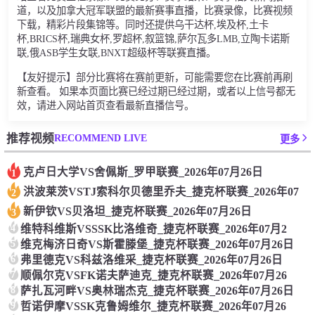
道，以及加拿大冠军联盟的最新赛事直播，比赛录像，比赛视频
下载，精彩片段集锦等。同时还提供乌干达杯,埃及杯,土卡
杯,BRICS杯,瑞典女杯,罗超杯,叙篮锦,萨尔瓦多LMB,立陶卡诺斯
联,俄ASB学生女联,BNXT超级杯等联赛直播。
【友好提示】部分比赛将在赛前更新，可能需要您在比赛前再刷
新查看。 如果本页面比赛已经过期已经过期，或者以上信号都无
效，请进入网站首页查看最新直播信号。
RECOMMEND LIVE
推荐视频
更多
克卢日大学VS舍佩斯_罗甲联赛_2026年07月26日
1
洪波莱茨VSTJ索科尔贝德里乔夫_捷克杯联赛_2026年07
2
新伊钦VS贝洛坦_捷克杯联赛_2026年07月26日
3
4
维特科维斯VSSSK比洛维奇_捷克杯联赛_2026年07月2
5
维克梅济日奇VS斯霍滕堡_捷克杯联赛_2026年07月26日
6
弗里德克VS科兹洛维采_捷克杯联赛_2026年07月26日
7
顺佩尔克VSFK诺夫萨迪克_捷克杯联赛_2026年07月26
8
萨扎瓦河畔VS奥林瑞杰克_捷克杯联赛_2026年07月26日
9
哲诺伊摩VSSK克鲁姆维尔_捷克杯联赛_2026年07月26