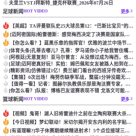
10
夫里兰VSTJ拜斯特_捷克杯联赛_2026年07月26日
HOT VIDEO
足球新闻
更多
【英超】TA评曼联队史25大球员第12：“巴斯比宝贝”的绝佳
1
[迈阿密国际]帕雷德斯：感觉梅西决定了决赛是国家队最后一战，
2
【你怎么看？】蓝黑乐章的指挥官！优雅的波兰中场节拍器！
3
4
[体育头条]孔蒂去哪儿？孔蒂：罗马诺你小子给我管住嘴哈！
5
[阿根廷]无意复刻！亚马尔曾言：从没想过成为梅西，也不会穿他
6
[足球]迈阿密真好玩！实拍：姆巴佩和女友被路人拍到在夜店狂欢
7
[精彩资讯]仿佛错过1亿！费兰破门看台的西班牙传奇欢呼，拉莫
8
【集锦】0次出场！梅努伤缺季军战，整届1分钟没踢无缘世界杯首
9
【值得一看】记者：图赫尔执教俱乐部是淘汰赛专家，但在真正压力
10
[你怎么看？]队报：博格巴友谊赛表现不错 戈洛文可能加盟沙特
HOT VIDEO
篮球新闻
更多
【视频】鬼哥！湖人旧将雷迪什之前在立陶宛联赛大杀四方
1
【今日视频】梦幻联动！米切尔揭开安东内利的名字贴纸！
2
[有道理嘛?]华子休赛期继续精进射术！5个点位接球三分全部命
3