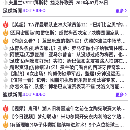
10
夫里兰VSTJ拜斯特_捷克杯联赛_2026年07月26日
HOT VIDEO
足球新闻
更多
【英超】TA评曼联队史25大球员第12：“巴斯比宝贝”的绝佳
1
[迈阿密国际]帕雷德斯：感觉梅西决定了决赛是国家队最后一战，
2
【你怎么看？】蓝黑乐章的指挥官！优雅的波兰中场节拍器！
3
4
[体育头条]孔蒂去哪儿？孔蒂：罗马诺你小子给我管住嘴哈！
5
[阿根廷]无意复刻！亚马尔曾言：从没想过成为梅西，也不会穿他
6
[足球]迈阿密真好玩！实拍：姆巴佩和女友被路人拍到在夜店狂欢
7
[精彩资讯]仿佛错过1亿！费兰破门看台的西班牙传奇欢呼，拉莫
8
【集锦】0次出场！梅努伤缺季军战，整届1分钟没踢无缘世界杯首
9
【值得一看】记者：图赫尔执教俱乐部是淘汰赛专家，但在真正压力
10
[你怎么看？]队报：博格巴友谊赛表现不错 戈洛文可能加盟沙特
HOT VIDEO
篮球新闻
更多
【视频】鬼哥！湖人旧将雷迪什之前在立陶宛联赛大杀四方
1
【今日视频】梦幻联动！米切尔揭开安东内利的名字贴纸！
2
[有道理嘛?]华子休赛期继续精进射术！5个点位接球三分全部命
3