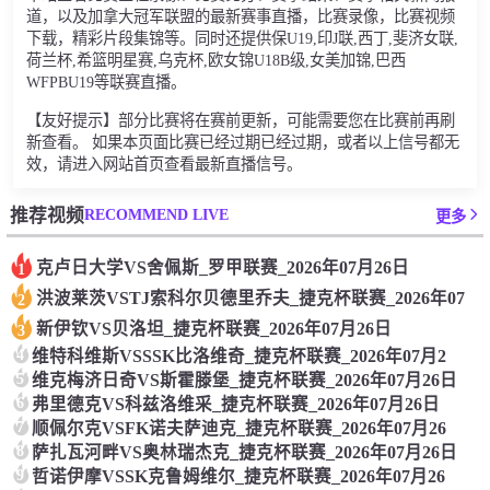
道，以及加拿大冠军联盟的最新赛事直播，比赛录像，比赛视频
下载，精彩片段集锦等。同时还提供保U19,印J联,西丁,斐济女联,
荷兰杯,希篮明星赛,乌克杯,欧女锦U18B级,女美加锦,巴西
WFPBU19等联赛直播。
【友好提示】部分比赛将在赛前更新，可能需要您在比赛前再刷
新查看。 如果本页面比赛已经过期已经过期，或者以上信号都无
效，请进入网站首页查看最新直播信号。
RECOMMEND LIVE
推荐视频
更多
克卢日大学VS舍佩斯_罗甲联赛_2026年07月26日
1
洪波莱茨VSTJ索科尔贝德里乔夫_捷克杯联赛_2026年07
2
新伊钦VS贝洛坦_捷克杯联赛_2026年07月26日
3
4
维特科维斯VSSSK比洛维奇_捷克杯联赛_2026年07月2
5
维克梅济日奇VS斯霍滕堡_捷克杯联赛_2026年07月26日
6
弗里德克VS科兹洛维采_捷克杯联赛_2026年07月26日
7
顺佩尔克VSFK诺夫萨迪克_捷克杯联赛_2026年07月26
8
萨扎瓦河畔VS奥林瑞杰克_捷克杯联赛_2026年07月26日
9
哲诺伊摩VSSK克鲁姆维尔_捷克杯联赛_2026年07月26