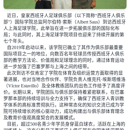
近日，皇家西班牙人足球俱乐部（以下简称“西班牙人俱乐
部”）国际学院总监阿尔伯特·索斯（Albert Saus）到访西班牙
人上海足球学院，此举旨在进一步拓展俱乐部的国际化布
局；与此同时，其上海足球学院项目也迎来了持续开展的第
七个年头。
自2019年启动以来，该学院已确立了其作为俱乐部最重要
国际项目之一的地位，向数百名年轻球员传授西班牙人俱乐
部的教学方法论、价值观和足球理念的同时，通过体育运动
进一步加强了巴塞罗那与上海之间的纽带。
此次到访不仅肯定了学院在体育及组织运营方面取得的显
著进展，也对当地合作伙伴、学院负责人维克托·埃斯塔维洛
（Víctor Estavillo）及全体教练团队的出色工作给予了高度评
价。长期以来，学院团队与俱乐部保持着紧密联系，在巴塞
罗那本部的持续培训与全力支持下，确保了西班牙人青训教
学体系的高标准贯彻执行。这种常态化的知识交流已成为学
院可持续增长的核心驱动力，成功构建出与俱乐部体育理念
及教育价值观高度契合的发展模式。
目前，超过500名青少年学员身穿蓝白球衣，活跃在上海的