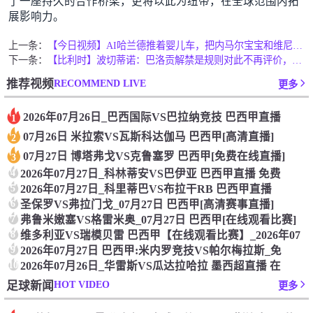
了一座持久的合作桥梁，更将以此为纽带，在全球范围内拓
展影响力。
上一条：
【今日视频】AI哈兰德推着婴儿车，把内马尔宝宝和维尼修斯宝宝
下一条：
【比利时】波切蒂诺：巴洛贡解禁是规则对此不再评价，我们表现不
RECOMMEND LIVE
推荐视频
更多
2026年07月26日_巴西国际VS巴拉纳竞技 巴西甲直播
1
07月26日 米拉索VS瓦斯科达伽马 巴西甲[高清直播]
2
07月27日 博塔弗戈VS克鲁塞罗 巴西甲[免费在线直播]
3
4
2026年07月27日_科林蒂安VS巴伊亚 巴西甲直播 免费
5
2026年07月27日_科里蒂巴VS布拉干RB 巴西甲直播
6
圣保罗VS弗拉门戈_07月27日 巴西甲[高清赛事直播]
7
弗鲁米嫩塞VS格雷米奥_07月27日 巴西甲[在线观看比赛]
8
维多利亚VS瑞模贝雷 巴西甲【在线观看比赛】_2026年07
9
2026年07月27日 巴西甲:米内罗竞技VS帕尔梅拉斯_免
10
2026年07月26日_华雷斯VS瓜达拉哈拉 墨西超直播 在
HOT VIDEO
足球新闻
更多