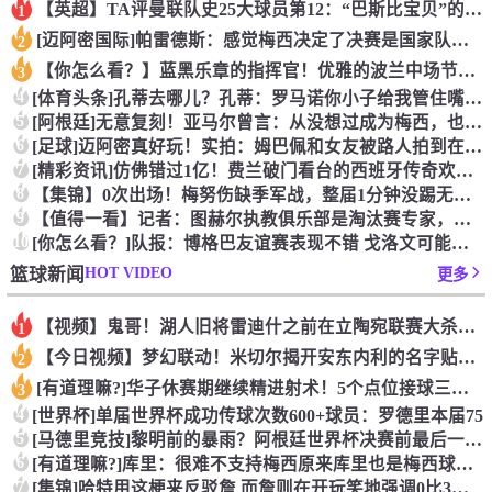
【英超】TA评曼联队史25大球员第12：“巴斯比宝贝”的绝佳
1
[迈阿密国际]帕雷德斯：感觉梅西决定了决赛是国家队最后一战，
2
【你怎么看？】蓝黑乐章的指挥官！优雅的波兰中场节拍器！
3
4
[体育头条]孔蒂去哪儿？孔蒂：罗马诺你小子给我管住嘴哈！
5
[阿根廷]无意复刻！亚马尔曾言：从没想过成为梅西，也不会穿他
6
[足球]迈阿密真好玩！实拍：姆巴佩和女友被路人拍到在夜店狂欢
7
[精彩资讯]仿佛错过1亿！费兰破门看台的西班牙传奇欢呼，拉莫
8
【集锦】0次出场！梅努伤缺季军战，整届1分钟没踢无缘世界杯首
9
【值得一看】记者：图赫尔执教俱乐部是淘汰赛专家，但在真正压力
10
[你怎么看？]队报：博格巴友谊赛表现不错 戈洛文可能加盟沙特
HOT VIDEO
篮球新闻
更多
【视频】鬼哥！湖人旧将雷迪什之前在立陶宛联赛大杀四方
1
【今日视频】梦幻联动！米切尔揭开安东内利的名字贴纸！
2
[有道理嘛?]华子休赛期继续精进射术！5个点位接球三分全部命
3
4
[世界杯]单届世界杯成功传球次数600+球员：罗德里本届75
5
[马德里竞技]黎明前的暴雨？阿根廷世界杯决赛前最后一堂训练课
6
[有道理嘛?]库里：很难不支持梅西原来库里也是梅西球迷！
7
[集锦]哈特用这梗来反驳詹 而詹则在开玩笑地强调0比3和1比