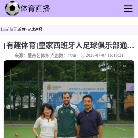
首页
>
当前位置:
首页
足球速报
足球直播
篮球直播
[有趣体育]皇家西班牙人足球俱乐部通过其上海足球学院深化国际布局
足球录播
2026-07-07 16:19:21
来源：爱奇艺体育 点击数：
2530
篮球回放
足球速报
篮球速报
其他赛事