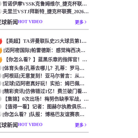
哲诺伊摩VSSK克鲁姆维尔_捷克杯联赛_2026年07月26
0
夫里兰VSTJ拜斯特_捷克杯联赛_2026年07月26日
足球新闻
HOT VIDEO
更多
【英超】TA评曼联队史25大球员第12：“巴斯比宝贝”的绝佳
[迈阿密国际]帕雷德斯：感觉梅西决定了决赛是国家队最后一战，
【你怎么看？】蓝黑乐章的指挥官！优雅的波兰中场节拍器！
[体育头条]孔蒂去哪儿？孔蒂：罗马诺你小子给我管住嘴哈！
[阿根廷]无意复刻！亚马尔曾言：从没想过成为梅西，也不会穿他
[足球]迈阿密真好玩！实拍：姆巴佩和女友被路人拍到在夜店狂欢
[精彩资讯]仿佛错过1亿！费兰破门看台的西班牙传奇欢呼，拉莫
【集锦】0次出场！梅努伤缺季军战，整届1分钟没踢无缘世界杯首
【值得一看】记者：图赫尔执教俱乐部是淘汰赛专家，但在真正压力
0
[你怎么看？]队报：博格巴友谊赛表现不错 戈洛文可能加盟沙特
篮球新闻
HOT VIDEO
更多