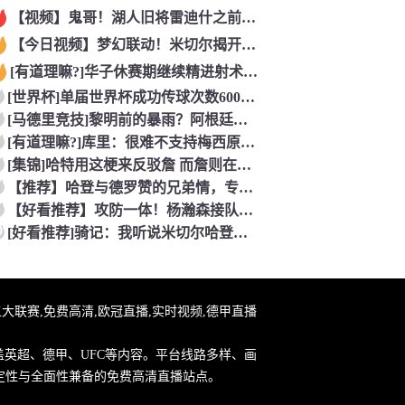
【视频】鬼哥！湖人旧将雷迪什之前在立陶宛联赛大杀四方
【今日视频】梦幻联动！米切尔揭开安东内利的名字贴纸！
[有道理嘛?]华子休赛期继续精进射术！5个点位接球三分全部命
[世界杯]单届世界杯成功传球次数600+球员：罗德里本届75
[马德里竞技]黎明前的暴雨？阿根廷世界杯决赛前最后一堂训练课
[有道理嘛?]库里：很难不支持梅西原来库里也是梅西球迷！
[集锦]哈特用这梗来反驳詹 而詹则在开玩笑地强调0比3和1比
【推荐】哈登与德罗赞的兄弟情，专属硬汉的温情
【好看推荐】攻防一体！杨瀚森接队友传球双手大力灌篮&防守端再
0
[好看推荐]骑记：我听说米切尔哈登和詹姆斯保持联系 但招募不
直播,五大联赛,免费高清,欧冠直播,实时视频,德甲直播
盖英超、德甲、UFC等内容。平台线路多样、画
定性与全面性兼备的免费高清直播站点。