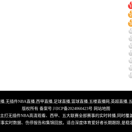
1
2
3
4
5
6
7
8
9
1
,24小时体育直播,无插件NBA直播,西甲直播,足球直播,篮球直播,五楼直播网,英超
版权所有 备案号:
川ICP备2024060423号
网站地图
,主打无插件NBA高清观看、西甲、五大联赛全部赛事的实时转播,同时覆
取赛事实时数据、伤停报告和集锦回放。适合深度体育爱好者长期跟踪,是稳