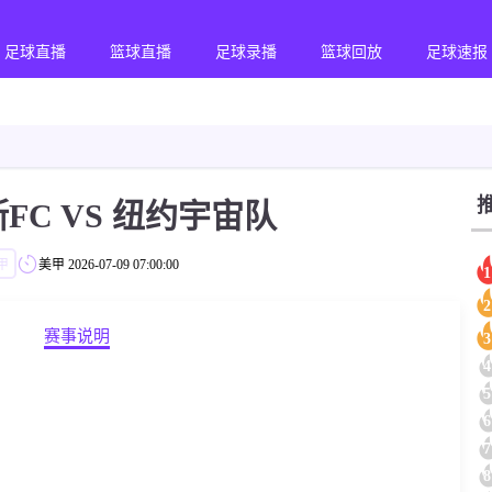
足球直播
篮球直播
足球录播
篮球回放
足球速报
FC VS 纽约宇宙队
甲
美甲
2026-07-09 07:00:00
1
2
赛事说明
3
4
5
6
7
8