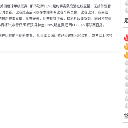
9
00分，美国足球甲级联赛 : 那不勒斯FCVS纽约宇宙队高清在线直播，无插件观看
1
实时更新。比赛结束后可以在本站查看比赛全程录像、比赛比分、赛事结
的最新赛事直播，比赛录像，比赛视频下载，精彩片段集锦等。同时还提供
非青杯外,非青杯,亚杯预,乌拉圭LRBS,明星赛,巴西FCB U22等联赛直播。
您在比赛前再刷新查看。 如果本页面比赛已经过期已经过期，或者以上信号
1
2
3
4
5
6
7
8
9
1