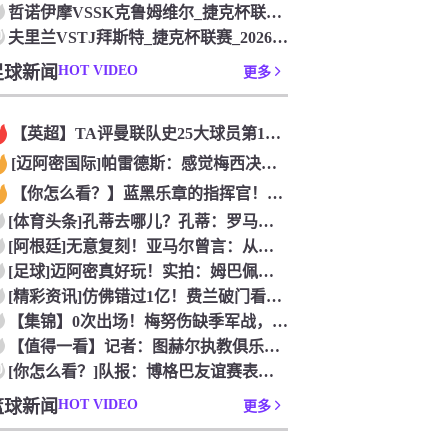
哲诺伊摩VSSK克鲁姆维尔_捷克杯联赛_2026年07月26
0
夫里兰VSTJ拜斯特_捷克杯联赛_2026年07月26日
足球新闻
HOT VIDEO
更多
【英超】TA评曼联队史25大球员第12：“巴斯比宝贝”的绝佳
[迈阿密国际]帕雷德斯：感觉梅西决定了决赛是国家队最后一战，
【你怎么看？】蓝黑乐章的指挥官！优雅的波兰中场节拍器！
[体育头条]孔蒂去哪儿？孔蒂：罗马诺你小子给我管住嘴哈！
[阿根廷]无意复刻！亚马尔曾言：从没想过成为梅西，也不会穿他
[足球]迈阿密真好玩！实拍：姆巴佩和女友被路人拍到在夜店狂欢
[精彩资讯]仿佛错过1亿！费兰破门看台的西班牙传奇欢呼，拉莫
【集锦】0次出场！梅努伤缺季军战，整届1分钟没踢无缘世界杯首
【值得一看】记者：图赫尔执教俱乐部是淘汰赛专家，但在真正压力
0
[你怎么看？]队报：博格巴友谊赛表现不错 戈洛文可能加盟沙特
篮球新闻
HOT VIDEO
更多