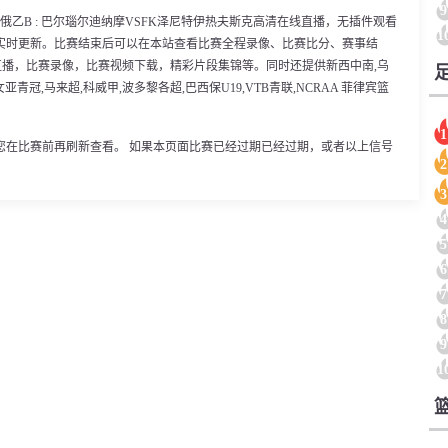
9
30分，俄乙B : 巴尔瑙尔迪纳摩VSFK泽尼特伊热夫斯克高清在线直播，无插件观看
1
实时更新。比赛结束后可以在本站查看比赛全程录像、比赛比分、赛事结
直播，比赛录像，比赛视频下载，精彩片段集锦等。同时还提供新西中南,乌
亚青冠,马来超,科威甲,波多黎各超,巴西保U19,VTB青联,NCRAA 菲律宾篮
1
您在比赛前再刷新查看。 如果本页面比赛已经过期已经过期，或者以上信号
2
3
4
5
6
7
8
9
1