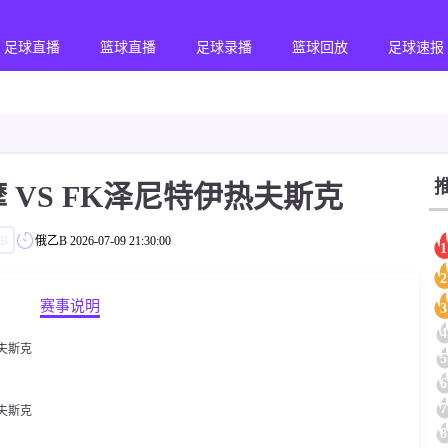
足球直播
篮球直播
足球录播
篮球回放
足球速报
 VS FK泽尼特伊热夫斯克
B
俄乙B
2026-07-09 21:30:00
1
2
赛事说明
3
4
夫斯克
5
6
7
夫斯克
8