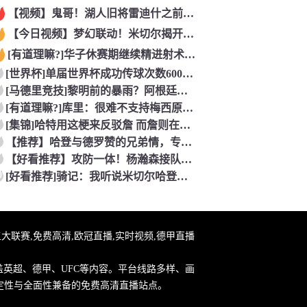
【视频】鬼哥！湖人旧将雷迪什之前在立陶宛联赛大杀四方
【今日视频】梦幻联动！米切尔揭开安东内利的名字贴纸！
[有道理嘛?]华子休赛期继续精进射术！5个点位接球三分全部命
[世界杯]单届世界杯成功传球次数600+球员：罗德里本届75
[马德里竞技]黎明前的暴雨？阿根廷世界杯决赛前最后一堂训练课
[有道理嘛?]库里：很难不支持梅西原来库里也是梅西球迷！
[集锦]哈特用这梗来反驳詹 而詹则在开玩笑地强调0比3和1比
【推荐】哈登与德罗赞的兄弟情，专属硬汉的温情
【好看推荐】攻防一体！杨瀚森接队友传球双手大力灌篮&防守端再
0
[好看推荐]骑记：我听说米切尔哈登和詹姆斯保持联系 但招募不
直播,五大联赛,免费高清,欧冠直播,实时视频,德甲直播
盖英超、德甲、UFC等内容。平台线路多样、画
定性与全面性兼备的免费高清直播站点。