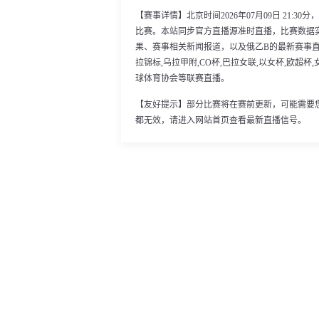
【赛事详情】北京时间2026年07月09日 21:
比赛。本站同步官方直播源准时直播，比赛数据
果、赛事相关新闻报道，以及俄乙B的最新赛事
拉锦标,乌拉甲附,CO杯,巴拉女联,以女杯,欧超杯,女
球体育协会等联赛直播。
【友好提示】部分比赛将在赛前更新，可能需要
都无效，请进入网站首页查看最新直播信号。