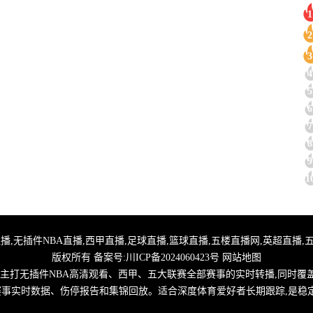
1
2
3
4
5
6
7
8
9
1
,24小时体育直播,无插件NBA直播,西甲直播,足球直播,篮球直播,五楼直播网,英超
版权所有 备案号:
川ICP备2024060423号
网站地图
,主打无插件NBA高清观看、西甲、五大联赛全部赛事的实时转播,同时覆
取赛事实时数据、伤停报告和集锦回放。适合深度体育爱好者长期跟踪,是稳