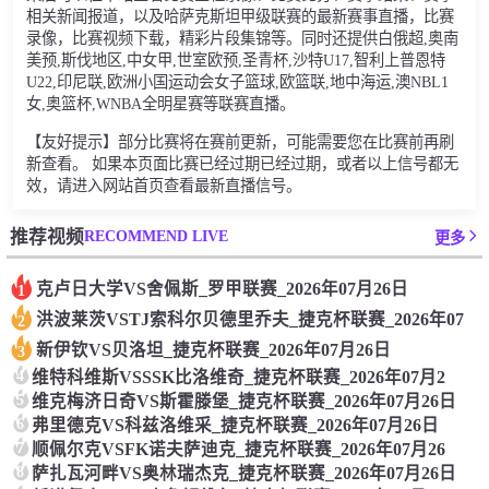
相关新闻报道，以及哈萨克斯坦甲级联赛的最新赛事直播，比赛
录像，比赛视频下载，精彩片段集锦等。同时还提供白俄超,奥南
美预,斯伐地区,中女甲,世室欧预,圣青杯,沙特U17,智利上普恩特
U22,印尼联,欧洲小国运动会女子篮球,欧篮联,地中海运,澳NBL1
女,奥篮杯,WNBA全明星赛等联赛直播。
【友好提示】部分比赛将在赛前更新，可能需要您在比赛前再刷
新查看。 如果本页面比赛已经过期已经过期，或者以上信号都无
效，请进入网站首页查看最新直播信号。
RECOMMEND LIVE
推荐视频
更多
克卢日大学VS舍佩斯_罗甲联赛_2026年07月26日
1
洪波莱茨VSTJ索科尔贝德里乔夫_捷克杯联赛_2026年07
2
新伊钦VS贝洛坦_捷克杯联赛_2026年07月26日
3
4
维特科维斯VSSSK比洛维奇_捷克杯联赛_2026年07月2
5
维克梅济日奇VS斯霍滕堡_捷克杯联赛_2026年07月26日
6
弗里德克VS科兹洛维采_捷克杯联赛_2026年07月26日
7
顺佩尔克VSFK诺夫萨迪克_捷克杯联赛_2026年07月26
8
萨扎瓦河畔VS奥林瑞杰克_捷克杯联赛_2026年07月26日