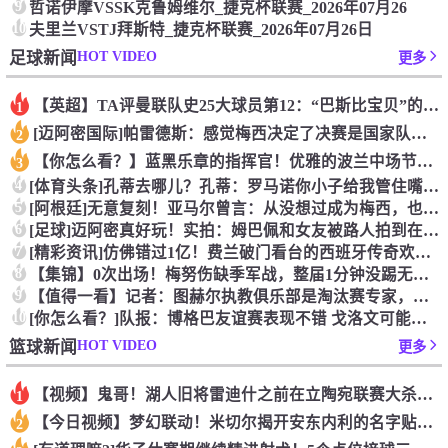
9
哲诺伊摩VSSK克鲁姆维尔_捷克杯联赛_2026年07月26
10
夫里兰VSTJ拜斯特_捷克杯联赛_2026年07月26日
HOT VIDEO
足球新闻
更多
【英超】TA评曼联队史25大球员第12：“巴斯比宝贝”的绝佳
1
[迈阿密国际]帕雷德斯：感觉梅西决定了决赛是国家队最后一战，
2
【你怎么看？】蓝黑乐章的指挥官！优雅的波兰中场节拍器！
3
4
[体育头条]孔蒂去哪儿？孔蒂：罗马诺你小子给我管住嘴哈！
5
[阿根廷]无意复刻！亚马尔曾言：从没想过成为梅西，也不会穿他
6
[足球]迈阿密真好玩！实拍：姆巴佩和女友被路人拍到在夜店狂欢
7
[精彩资讯]仿佛错过1亿！费兰破门看台的西班牙传奇欢呼，拉莫
8
【集锦】0次出场！梅努伤缺季军战，整届1分钟没踢无缘世界杯首
9
【值得一看】记者：图赫尔执教俱乐部是淘汰赛专家，但在真正压力
10
[你怎么看？]队报：博格巴友谊赛表现不错 戈洛文可能加盟沙特
HOT VIDEO
篮球新闻
更多
【视频】鬼哥！湖人旧将雷迪什之前在立陶宛联赛大杀四方
1
【今日视频】梦幻联动！米切尔揭开安东内利的名字贴纸！
2