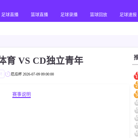
足球直播
篮球直播
足球录播
篮球回放
足球速报
育 VS CD独立青年
杯
厄瓜杯
2026-07-09 09:00:00
1
2
赛事说明
3
4
5
6
7
8