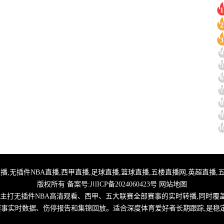
1
2
3
4
5
6
7
8
9
1
,24小时体育直播,无插件NBA直播,西甲直播,足球直播,篮球直播,五楼直播网,英超
版权所有 备案号:
川ICP备2024060423号
网站地图
,主打无插件NBA高清观看、西甲、五大联赛全部赛事的实时转播,同时覆
取赛事实时数据、伤停报告和集锦回放。适合深度体育爱好者长期跟踪,是稳