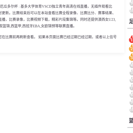
9
00分，厄瓜多尔杯 : 基多大学体育VSCD独立青年高清在线直播，无插件观看比
1
时更新。比赛结束后可以在本站查看比赛全程录像、比赛比分、赛事结果、
播，比赛录像，比赛视频下载，精彩片段集锦等。同时还提供澳西女U23,
叙篮锦,西篮甲,西班牙EBA,女欧锦预等联赛直播。
您在比赛前再刷新查看。 如果本页面比赛已经过期已经过期，或者以上信号
1
2
3
4
5
6
7
8
9
1