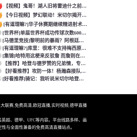
【视频】鬼哥！湖人旧将雷迪什之前在立陶宛联赛大杀四方
【今日视频】梦幻联动！米切尔揭开安东内利的名字贴纸！
[有道理嘛?]华子休赛期继续精进射术！5个点位接球三分全部命
[世界杯]单届世界杯成功传球次数600+球员：罗德里本届75
[马德里竞技]黎明前的暴雨？阿根廷世界杯决赛前最后一堂训练课
[有道理嘛?]库里：很难不支持梅西原来库里也是梅西球迷！
[集锦]哈特用这梗来反驳詹 而詹则在开玩笑地强调0比3和1比
【推荐】哈登与德罗赞的兄弟情，专属硬汉的温情
【好看推荐】攻防一体！杨瀚森接队友传球双手大力灌篮&防守端再
0
[好看推荐]骑记：我听说米切尔哈登和詹姆斯保持联系 但招募不
直播,五大联赛,免费高清,欧冠直播,实时视频,德甲直播
盖英超、德甲、UFC等内容。平台线路多样、画
定性与全面性兼备的免费高清直播站点。