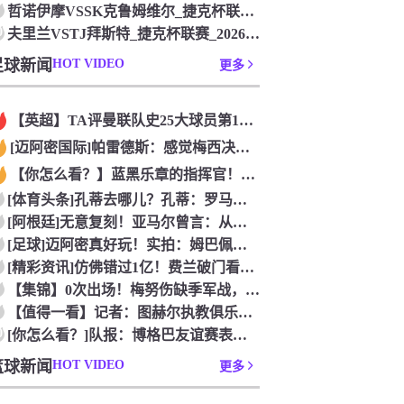
哲诺伊摩VSSK克鲁姆维尔_捷克杯联赛_2026年07月26
0
夫里兰VSTJ拜斯特_捷克杯联赛_2026年07月26日
足球新闻
HOT VIDEO
更多
【英超】TA评曼联队史25大球员第12：“巴斯比宝贝”的绝佳
[迈阿密国际]帕雷德斯：感觉梅西决定了决赛是国家队最后一战，
【你怎么看？】蓝黑乐章的指挥官！优雅的波兰中场节拍器！
[体育头条]孔蒂去哪儿？孔蒂：罗马诺你小子给我管住嘴哈！
[阿根廷]无意复刻！亚马尔曾言：从没想过成为梅西，也不会穿他
[足球]迈阿密真好玩！实拍：姆巴佩和女友被路人拍到在夜店狂欢
[精彩资讯]仿佛错过1亿！费兰破门看台的西班牙传奇欢呼，拉莫
【集锦】0次出场！梅努伤缺季军战，整届1分钟没踢无缘世界杯首
【值得一看】记者：图赫尔执教俱乐部是淘汰赛专家，但在真正压力
0
[你怎么看？]队报：博格巴友谊赛表现不错 戈洛文可能加盟沙特
篮球新闻
HOT VIDEO
更多