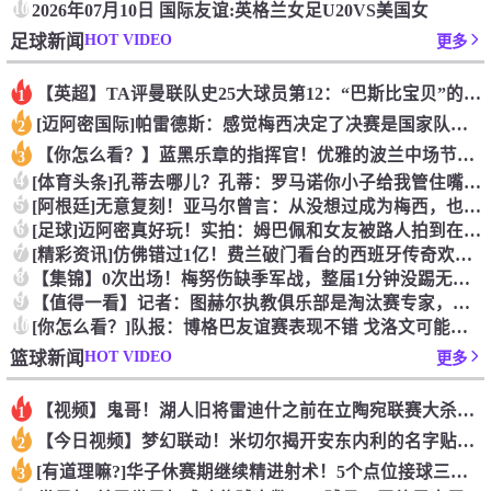
10
2026年07月10日 国际友谊:英格兰女足U20VS美国女
HOT VIDEO
足球新闻
更多
【英超】TA评曼联队史25大球员第12：“巴斯比宝贝”的绝佳
1
[迈阿密国际]帕雷德斯：感觉梅西决定了决赛是国家队最后一战，
2
【你怎么看？】蓝黑乐章的指挥官！优雅的波兰中场节拍器！
3
4
[体育头条]孔蒂去哪儿？孔蒂：罗马诺你小子给我管住嘴哈！
5
[阿根廷]无意复刻！亚马尔曾言：从没想过成为梅西，也不会穿他
6
[足球]迈阿密真好玩！实拍：姆巴佩和女友被路人拍到在夜店狂欢
7
[精彩资讯]仿佛错过1亿！费兰破门看台的西班牙传奇欢呼，拉莫
8
【集锦】0次出场！梅努伤缺季军战，整届1分钟没踢无缘世界杯首
9
【值得一看】记者：图赫尔执教俱乐部是淘汰赛专家，但在真正压力
10
[你怎么看？]队报：博格巴友谊赛表现不错 戈洛文可能加盟沙特
HOT VIDEO
篮球新闻
更多
【视频】鬼哥！湖人旧将雷迪什之前在立陶宛联赛大杀四方
1
【今日视频】梦幻联动！米切尔揭开安东内利的名字贴纸！
2
[有道理嘛?]华子休赛期继续精进射术！5个点位接球三分全部命
3