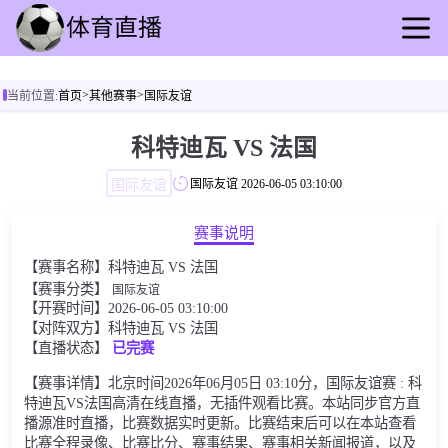
首页
>
>
当前位置:
首页
其他赛事
国际友谊
足球直播
篮球直播
科特迪瓦 VS 法国
足球录播
国际友谊
国际友谊
2026-06-05 03:10:00
篮球回放
足球速报
赛事说明
篮球速报
【赛事名称】科特迪瓦 VS 法国
其他赛事
【赛事分类】
国际友谊
【开赛时间】2026-06-05 03:10:00
【对阵双方】科特迪瓦 VS 法国
【直播状态】
已完赛
【赛事详情】北京时间2026年06月05日 03:10分，国际友谊赛 : 科
特迪瓦VS法国高清在线直播，无插件观看比赛。本站同步官方直
播源准时直播，比赛数据实时更新。比赛结束后可以在本站查看
比赛全程录像、比赛比分、赛事结果、赛事相关新闻报道，以及