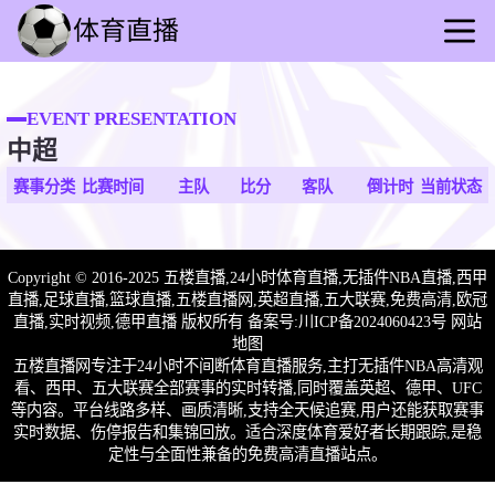
首页
足球直播
EVENT PRESENTATION
中超
篮球直播
足球录播
赛事分类
比赛时间
主队
比分
客队
倒计时
当前状态
篮球回放
足球速报
Copyright © 2016-2025 五楼直播,24小时体育直播,无插件NBA直播,西甲
篮球速报
直播,足球直播,篮球直播,五楼直播网,英超直播,五大联赛,免费高清,欧冠
其他赛事
直播,实时视频,德甲直播 版权所有 备案号:
川ICP备2024060423号
网站
地图
五楼直播网专注于24小时不间断体育直播服务,主打无插件NBA高清观
看、西甲、五大联赛全部赛事的实时转播,同时覆盖英超、德甲、UFC
等内容。平台线路多样、画质清晰,支持全天候追赛,用户还能获取赛事
实时数据、伤停报告和集锦回放。适合深度体育爱好者长期跟踪,是稳
定性与全面性兼备的免费高清直播站点。