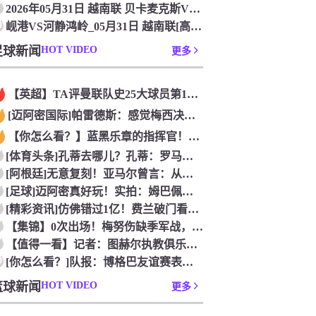
2026年05月31日 越南联 贝卡麦克斯VS河内公安 免费
0
岘港VS河静鸿岭_05月31日 越南联[高清直播]
足球新闻
HOT VIDEO
更多
【英超】TA评曼联队史25大球员第12：“巴斯比宝贝”的绝佳
[迈阿密国际]帕雷德斯：感觉梅西决定了决赛是国家队最后一战，
【你怎么看？】蓝黑乐章的指挥官！优雅的波兰中场节拍器！
[体育头条]孔蒂去哪儿？孔蒂：罗马诺你小子给我管住嘴哈！
[阿根廷]无意复刻！亚马尔曾言：从没想过成为梅西，也不会穿他
[足球]迈阿密真好玩！实拍：姆巴佩和女友被路人拍到在夜店狂欢
[精彩资讯]仿佛错过1亿！费兰破门看台的西班牙传奇欢呼，拉莫
【集锦】0次出场！梅努伤缺季军战，整届1分钟没踢无缘世界杯首
【值得一看】记者：图赫尔执教俱乐部是淘汰赛专家，但在真正压力
0
[你怎么看？]队报：博格巴友谊赛表现不错 戈洛文可能加盟沙特
篮球新闻
HOT VIDEO
更多