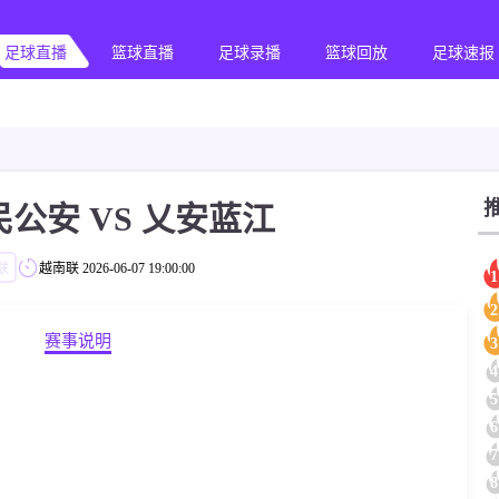
足球直播
篮球直播
足球录播
篮球回放
足球速报
民公安 VS 乂安蓝江
联
越南联
2026-06-07 19:00:00
1
2
赛事说明
3
4
5
6
7
8