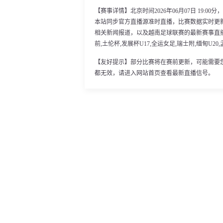
【赛事详情】北京时间2026年06月07日 19:0
本站同步官方直播源准时直播，比赛数据实时更
相关新闻报道，以及越南足球联赛的最新赛事直
前,土伦杯,发展杯U17,全运女足,瑞士附,缅甸U2
【友好提示】部分比赛将在赛前更新，可能需要
都无效，请进入网站首页查看最新直播信号。