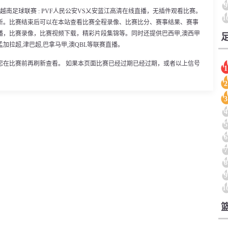
9
0分，越南足球联赛 : PVF人民公安VS乂安蓝江高清在线直播，无插件观看比赛。
1
新。比赛结束后可以在本站查看比赛全程录像、比赛比分、赛事结果、赛事
播，比赛录像，比赛视频下载，精彩片段集锦等。同时还提供巴西甲,澳西甲
0,孟加拉超,津巴超,巴拿马甲,澳QBL等联赛直播。
您在比赛前再刷新查看。 如果本页面比赛已经过期已经过期，或者以上信号
1
2
3
4
5
6
7
8
9
1