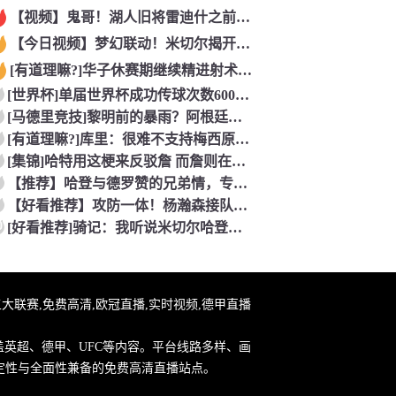
【视频】鬼哥！湖人旧将雷迪什之前在立陶宛联赛大杀四方
【今日视频】梦幻联动！米切尔揭开安东内利的名字贴纸！
[有道理嘛?]华子休赛期继续精进射术！5个点位接球三分全部命
[世界杯]单届世界杯成功传球次数600+球员：罗德里本届75
[马德里竞技]黎明前的暴雨？阿根廷世界杯决赛前最后一堂训练课
[有道理嘛?]库里：很难不支持梅西原来库里也是梅西球迷！
[集锦]哈特用这梗来反驳詹 而詹则在开玩笑地强调0比3和1比
【推荐】哈登与德罗赞的兄弟情，专属硬汉的温情
【好看推荐】攻防一体！杨瀚森接队友传球双手大力灌篮&防守端再
0
[好看推荐]骑记：我听说米切尔哈登和詹姆斯保持联系 但招募不
直播,五大联赛,免费高清,欧冠直播,实时视频,德甲直播
盖英超、德甲、UFC等内容。平台线路多样、画
定性与全面性兼备的免费高清直播站点。