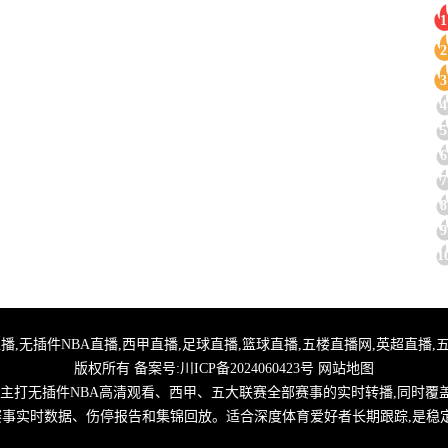
1
2
3
4
5
6
7
8
9
1
,24小时体育直播,无插件NBA直播,西甲直播,足球直播,篮球直播,五楼直播网,英超
版权所有 备案号:
川ICP备2024060423号
网站地图
,主打无插件NBA高清观看、西甲、五大联赛全部赛事的实时转播,同时覆
取赛事实时数据、伤停报告和集锦回放。适合深度体育爱好者长期跟踪,是稳