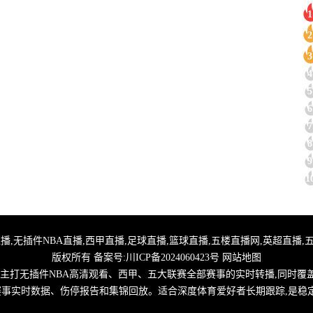
1
2
3
4
5
6
7
8
9
1
,24小时体育直播,无插件NBA直播,西甲直播,足球直播,篮球直播,五楼直播网,英超
版权所有 备案号:
川ICP备2024060423号
网站地图
,主打无插件NBA高清观看、西甲、五大联赛全部赛事的实时转播,同时覆
取赛事实时数据、伤停报告和集锦回放。适合深度体育爱好者长期跟踪,是稳