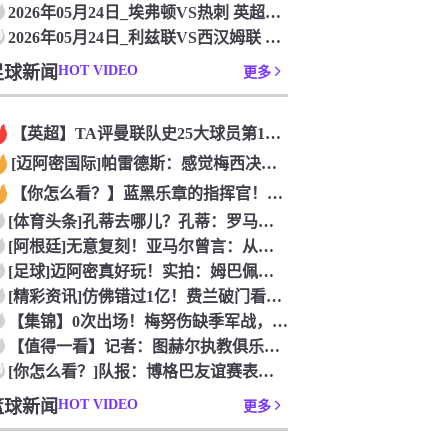
2026年05月24日_埃弗顿VS热刺 英超录像_高清录像【
0
2026年05月24日_利兹联VS西汉姆联 英超录像_全场录
足球新闻
HOT VIDEO
更多
【英超】TA评曼联队史25大球员第12：“巴斯比宝贝”的绝佳
[迈阿密国际]帕雷德斯：感觉梅西决定了决赛是国家队最后一战，
【你怎么看？】蓝黑乐章的指挥官！优雅的波兰中场节拍器！
[体育头条]孔蒂去哪儿？孔蒂：罗马诺你小子给我管住嘴哈！
[阿根廷]无意复刻！亚马尔曾言：从没想过成为梅西，也不会穿他
[足球]迈阿密真好玩！实拍：姆巴佩和女友被路人拍到在夜店狂欢
[精彩资讯]仿佛错过1亿！费兰破门看台的西班牙传奇欢呼，拉莫
【集锦】0次出场！梅努伤缺季军战，整届1分钟没踢无缘世界杯首
【值得一看】记者：图赫尔执教俱乐部是淘汰赛专家，但在真正压力
0
[你怎么看？]队报：博格巴友谊赛表现不错 戈洛文可能加盟沙特
篮球新闻
HOT VIDEO
更多