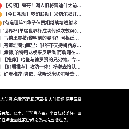
【视频】鬼哥！湖人旧将雷迪什之前在立陶宛联赛大杀四方
【今日视频】梦幻联动！米切尔揭开安东内利的名字贴纸！
[有道理嘛?]华子休赛期继续精进射术！5个点位接球三分全部命
[世界杯]单届世界杯成功传球次数600+球员：罗德里本届75
[马德里竞技]黎明前的暴雨？阿根廷世界杯决赛前最后一堂训练课
[有道理嘛?]库里：很难不支持梅西原来库里也是梅西球迷！
[集锦]哈特用这梗来反驳詹 而詹则在开玩笑地强调0比3和1比
【推荐】哈登与德罗赞的兄弟情，专属硬汉的温情
【好看推荐】攻防一体！杨瀚森接队友传球双手大力灌篮&防守端再
0
[好看推荐]骑记：我听说米切尔哈登和詹姆斯保持联系 但招募不
直播,五大联赛,免费高清,欧冠直播,实时视频,德甲直播
盖英超、德甲、UFC等内容。平台线路多样、画
定性与全面性兼备的免费高清直播站点。