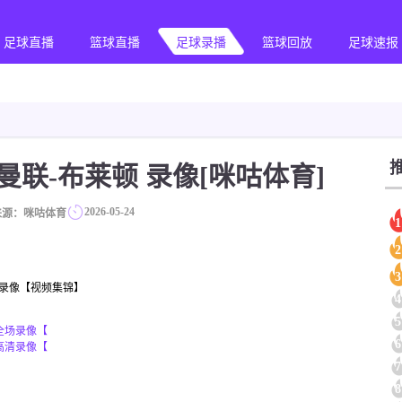
足球直播
篮球直播
足球录播
篮球回放
足球速报
英超 曼联-布莱顿 录像[咪咕体育]
2026-05-24
来源：咪咕体育
1
2
3
全场录像【视频集锦】
4
5
_全场录像【
6
_高清录像【
7
8