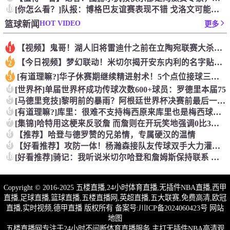
10
[你怎么看？]队报：博格巴友谊赛表现不错 戈洛文可能加盟沙特
HOT VIDEO
篮球新闻
更多
【视频】鬼哥！湖人旧将雷迪什之前在立陶宛联赛大杀四方
1
【今日视频】梦幻联动！米切尔揭开安东内利的名字贴纸！
2
[有道理嘛?]华子休赛期继续精进射术！5个点位接球三分全部命
3
4
[世界杯]单届世界杯成功传球次数600+球员：罗德里本届75
5
[马德里竞技]黎明前的暴雨？阿根廷世界杯决赛前最后一堂训练课
6
[有道理嘛?]库里：很难不支持梅西原来库里也是梅西球迷！
7
[集锦]哈特用这梗来反驳詹 而詹则在开玩笑地强调0比3和1比
8
【推荐】哈登与德罗赞的兄弟情，专属硬汉的温情
9
【好看推荐】攻防一体！杨瀚森接队友传球双手大力灌篮&防守端再
10
[好看推荐]骑记：我听说米切尔哈登和詹姆斯保持联系 但招募不
Copyright © 2016-2025 五楼直播,24小时体育直播,无插件NBA直播,西甲
直播,足球直播,篮球直播,五楼直播网,英超直播,五大联赛,免费高清,欧冠
直播,实时视频,德甲直播 版权所有 备案号:
川ICP备2024060423号
网站
地图
五楼直播网专注于24小时不间断体育直播服务,主打无插件NBA高清观