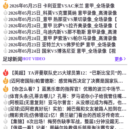
2026年05月25日 卡利亚里VSAC米兰 意甲_全场录像
3
4
2026年05月25日_科莫VS克雷莫纳 意甲录像_高清录像
5
2026年05月25日_意甲 热那亚VS莱切录像_全场录像【
6
2026年05月24日_意甲 比萨VS拉齐奥录像_全场录像【
7
2026年05月25日_乌迪内斯VS那不勒斯 意甲录像_高清
8
2026年05月24日_意甲 萨索洛VS帕尔马录像_高清录像
9
2026年05月23日 亚特兰大VS佛罗伦萨 意甲_全场录像
10
2026年05月24日 国米VS博洛尼亚 意甲_全场录像【视
HOT VIDEO
足球新闻
更多
【英超】TA评曼联队史25大球员第12：“巴斯比宝贝”的绝佳
1
[迈阿密国际]帕雷德斯：感觉梅西决定了决赛是国家队最后一战，
2
【你怎么看？】蓝黑乐章的指挥官！优雅的波兰中场节拍器！
3
4
[体育头条]孔蒂去哪儿？孔蒂：罗马诺你小子给我管住嘴哈！
5
[阿根廷]无意复刻！亚马尔曾言：从没想过成为梅西，也不会穿他
6
[足球]迈阿密真好玩！实拍：姆巴佩和女友被路人拍到在夜店狂欢
7
[精彩资讯]仿佛错过1亿！费兰破门看台的西班牙传奇欢呼，拉莫
8
【集锦】0次出场！梅努伤缺季军战，整届1分钟没踢无缘世界杯首
9
【值得一看】记者：图赫尔执教俱乐部是淘汰赛专家，但在真正压力