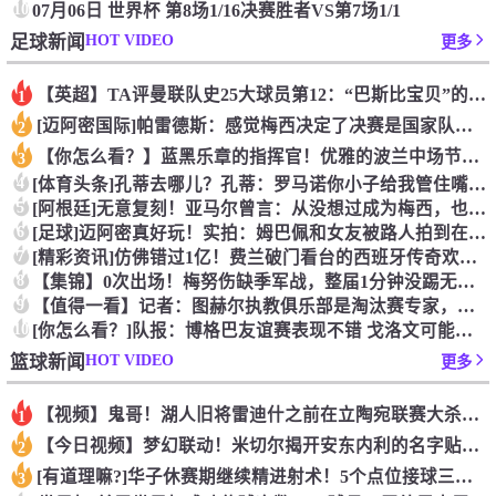
10
07月06日 世界杯 第8场1/16决赛胜者VS第7场1/1
HOT VIDEO
足球新闻
更多
【英超】TA评曼联队史25大球员第12：“巴斯比宝贝”的绝佳
1
[迈阿密国际]帕雷德斯：感觉梅西决定了决赛是国家队最后一战，
2
【你怎么看？】蓝黑乐章的指挥官！优雅的波兰中场节拍器！
3
4
[体育头条]孔蒂去哪儿？孔蒂：罗马诺你小子给我管住嘴哈！
5
[阿根廷]无意复刻！亚马尔曾言：从没想过成为梅西，也不会穿他
6
[足球]迈阿密真好玩！实拍：姆巴佩和女友被路人拍到在夜店狂欢
7
[精彩资讯]仿佛错过1亿！费兰破门看台的西班牙传奇欢呼，拉莫
8
【集锦】0次出场！梅努伤缺季军战，整届1分钟没踢无缘世界杯首
9
【值得一看】记者：图赫尔执教俱乐部是淘汰赛专家，但在真正压力
10
[你怎么看？]队报：博格巴友谊赛表现不错 戈洛文可能加盟沙特
HOT VIDEO
篮球新闻
更多
【视频】鬼哥！湖人旧将雷迪什之前在立陶宛联赛大杀四方
1
【今日视频】梦幻联动！米切尔揭开安东内利的名字贴纸！
2
[有道理嘛?]华子休赛期继续精进射术！5个点位接球三分全部命
3