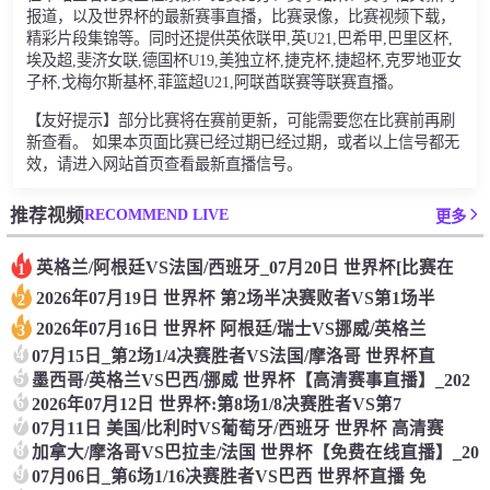
报道，以及世界杯的最新赛事直播，比赛录像，比赛视频下载，
精彩片段集锦等。同时还提供英依联甲,英U21,巴希甲,巴里区杯,
埃及超,斐济女联,德国杯U19,美独立杯,捷克杯,捷超杯,克罗地亚女
子杯,戈梅尔斯基杯,菲篮超U21,阿联酋联赛等联赛直播。
【友好提示】部分比赛将在赛前更新，可能需要您在比赛前再刷
新查看。 如果本页面比赛已经过期已经过期，或者以上信号都无
效，请进入网站首页查看最新直播信号。
RECOMMEND LIVE
推荐视频
更多
英格兰/阿根廷VS法国/西班牙_07月20日 世界杯[比赛在
1
2026年07月19日 世界杯 第2场半决赛败者VS第1场半
2
2026年07月16日 世界杯 阿根廷/瑞士VS挪威/英格兰
3
4
07月15日_第2场1/4决赛胜者VS法国/摩洛哥 世界杯直
5
墨西哥/英格兰VS巴西/挪威 世界杯【高清赛事直播】_202
6
2026年07月12日 世界杯:第8场1/8决赛胜者VS第7
7
07月11日 美国/比利时VS葡萄牙/西班牙 世界杯 高清赛
8
加拿大/摩洛哥VS巴拉圭/法国 世界杯【免费在线直播】_20
9
07月06日_第6场1/16决赛胜者VS巴西 世界杯直播 免