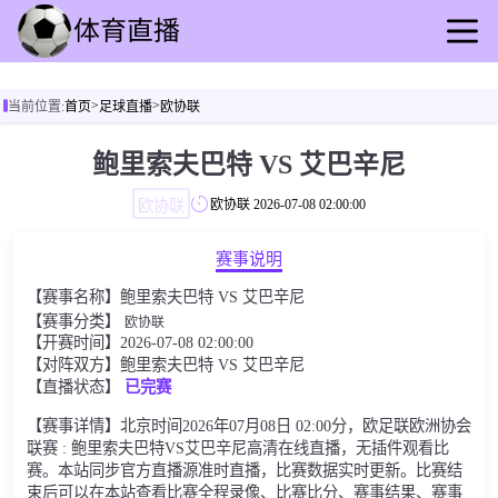
首页
>
>
当前位置:
首页
足球直播
欧协联
足球直播
篮球直播
鲍里索夫巴特 VS 艾巴辛尼
足球录播
欧协联
欧协联
2026-07-08 02:00:00
篮球回放
足球速报
赛事说明
篮球速报
【赛事名称】鲍里索夫巴特 VS 艾巴辛尼
其他赛事
【赛事分类】
欧协联
【开赛时间】2026-07-08 02:00:00
【对阵双方】鲍里索夫巴特 VS 艾巴辛尼
【直播状态】
已完赛
【赛事详情】北京时间2026年07月08日 02:00分，欧足联欧洲协会
联赛 : 鲍里索夫巴特VS艾巴辛尼高清在线直播，无插件观看比
赛。本站同步官方直播源准时直播，比赛数据实时更新。比赛结
束后可以在本站查看比赛全程录像、比赛比分、赛事结果、赛事