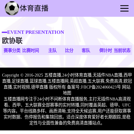
首页
足球直播
EVENT PRESENTATION
欧协联
篮球直播
足球录播
赛事分类
比赛时间
主队
比分
客队
倒计时
当前状态
篮球回放
足球速报
Copyright © 2016-2025 五楼直播,24小时体育直播,无插件NBA直播,西甲
篮球速报
直播,足球直播,篮球直播,五楼直播网,英超直播,五大联赛,免费高清,欧冠
其他赛事
直播,实时视频,德甲直播 版权所有 备案号:
川ICP备2024060423号
网站
地图
五楼直播网专注于24小时不间断体育直播服务,主打无插件NBA高清观
看、西甲、五大联赛全部赛事的实时转播,同时覆盖英超、德甲、UFC
等内容。平台线路多样、画质清晰,支持全天候追赛,用户还能获取赛事
实时数据、伤停报告和集锦回放。适合深度体育爱好者长期跟踪,是稳
定性与全面性兼备的免费高清直播站点。